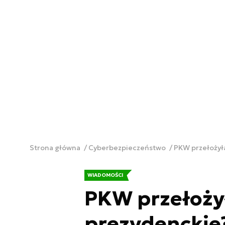
Strona główna
Cyberbezpieczeństwo
PKW przełożył
WIADOMOŚCI
PKW przełoży
prezydenckie?