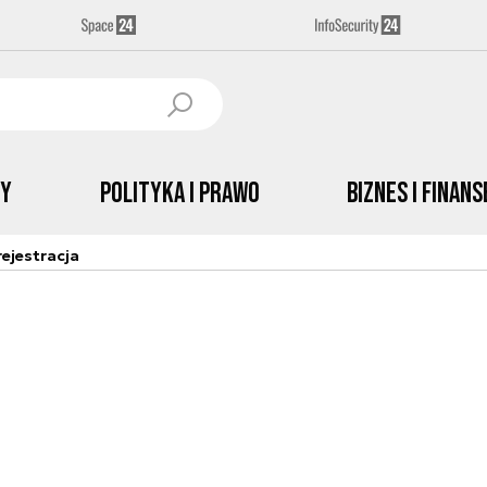
by
Polityka i prawo
Biznes i Finans
ejestracja