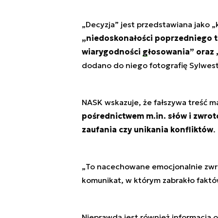
„Decyzja” jest przedstawiana jako „
„niedoskonałości poprzedniego te
wiarygodności
głosowania
” oraz
dodano do niego fotografię Sylwes
NASK wskazuje, że fałszywa treść m
pośrednictwem m.in. słów i zwro
zaufania czy unikania konfliktów
.
„
To nacechowane emocjonalnie zwrot
komunikat, w którym zabrakło faktó
Nieprawdą jest również informacja o