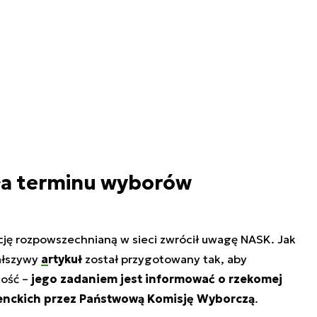
iła terminu wyborów
cję rozpowszechnianą w sieci zwrócił uwagę NASK. Jak
fałszywy
artykuł
został przygotowany tak, aby
ność –
jego zadaniem jest informować o rzekomej
enckich przez Państwową Komisję Wyborczą
.