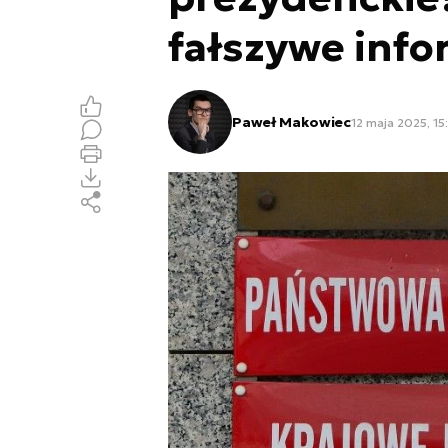
fałszywe info
Paweł Makowiec
12 maja 2025, 15