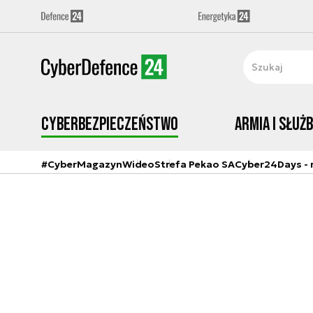
Cyberbezpieczeństwo
Armia i Służ
#CyberMagazyn
Wideo
Strefa Pekao SA
Cyber24Days - r