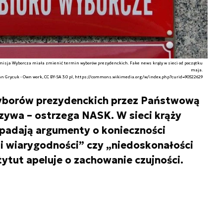
misja Wyborcza miała zmienić termin wyborów prezydenckich. Fake news krąży w sieci od początku
maja.
ian Grycuk - Own work, CC BY-SA 3.0 pl, https://commons.wikimedia.org/w/index.php?curid=90522629
wyborów prezydenckich przez Państwową
zywa – ostrzega NASK. W sieci krąży
padają argumenty o konieczności
 i wiarygodności” czy „niedoskonałości
ytut apeluje o zachowanie czujności.