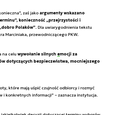
konieczna”, zaś jako
argumenty wskazano
rminu”, konieczność „przejrzystości i
 „dobro Polaków”
. Dla uwiarygodnienia tekstu
tra Marciniaka, przewodniczącego PKW.
a na celu
wywołanie silnych
emocji
za
tów dotyczących bezpieczeństwa, mocniejszego
y, które mają uśpić czujność odbiorcy i rozmyć
w i konkretnych informacji
” – zaznacza instytucja.
 jakiejkolwiek decyzji dotyczącej terminu wyborów,