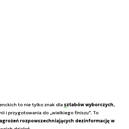
enckich to nie tylko znak dla
sztabów wyborczych
,
 i przygotowania do „wielkiego finiszu”. To
zagrożeń rozpowszechniających dezinformację w
woich działań.