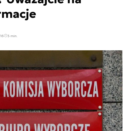
rmacje
:16
3 min.