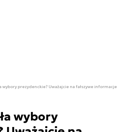
a wybory prezydenckie? Uważajcie na fałszywe informacje
ła wybory
 Uważajcie na