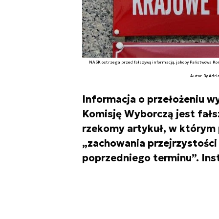
NASK ostrzega przed fałszywą informacją, jakoby Państwowa Ko
Autor. By Adr
Informacja o przełożeniu 
Komisję Wyborczą jest fałs
rzekomy artykuł, w którym 
„zachowania przejrzystości
poprzedniego terminu”. Inst