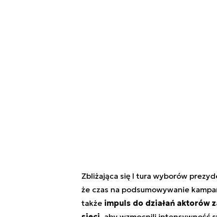
Zbliżająca się I tura wyborów prezyd
że czas na podsumowywanie kampanii
także
impuls do działań aktorów 
sieci
, aby wzmocnili intensywność s