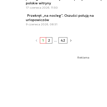
polskie witryny
17 czerwca 2026, 11:50
Przekręt „na nocleg”. Oszuści polują na
urlopowiczów
9 czerwca 2026, 08:51
1
2
...
42
Reklama