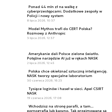
Ponad 44 mln zł na walkę z
cyberprzestępcami. Dodatkowe zespoły w
Policji i nowy system
8 lipca 2026, 10:37
Model Mythos trafi do CERT Polska?
Rozmowy z Anthropic
3 lipca 2026, 12:37
Amerykanie dali Polsce zielone światło.
Potężne narzędzie AI już w rękach NASK
2 lipca 2026, 12:45
Polska chce okiełznać sztuczną inteligencję.
NASK tworzy specjalne laboratorium
30 czerwca 2026, 16:23
Tysiące loginów i haseł w sieci. Apel CSIRT
NASK
19 czerwca 2026, 17:08
Wchodzisz na stronę parafii, a tam...
pornografia lub kasyno. Tak przejmowane są