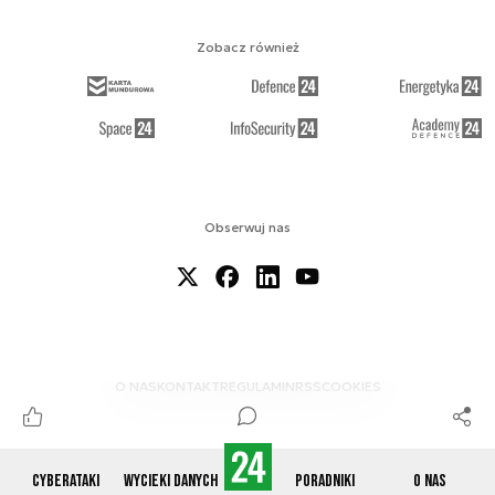
Zobacz również
Obserwuj nas
O NAS
KONTAKT
REGULAMIN
RSS
COOKIES
Cyberataki
Wycieki danych
Poradniki
O nas
© 2012-2026 CYBERDEFENCE24