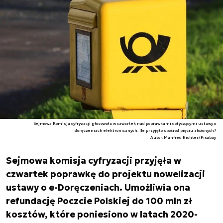
Sejmowa Komisja cyfryzacji głosowała w czwartek nad poprawkami dotyczącymi ustawy o
doręczeniach elektronicznych. Ile przyjęto spośród pięciu złożonych?
Autor. Manfred Richter/Pixabay
Sejmowa komisja cyfryzacji przyjęła w
czwartek poprawkę do projektu nowelizacji
ustawy o e-Doręczeniach. Umożliwia ona
refundację Poczcie Polskiej do 100 mln zł
kosztów, które poniesiono w latach 2020-