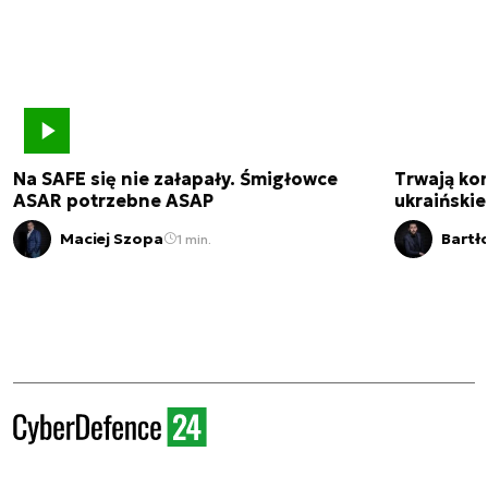
Na SAFE się nie załapały. Śmigłowce
Trwają kon
ASAR potrzebne ASAP
ukraińskie
Maciej Szopa
Bartł
1 min.