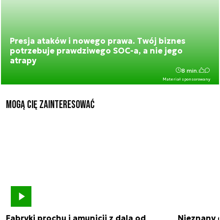
Presja ataków i nowego prawa. Twój biznes
potrzebuje prawdziwego SOC-a, a nie jego
atrapy
8 min.
Materiał sponsorowany
Mogą Cię zainteresować
Fabryki prochu i amunicji z dala od
Nieznany 