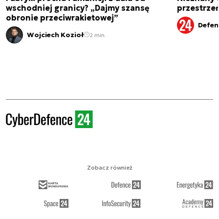
wschodniej granicy? „Dajmy szansę
przestrze
obronie przeciwrakietowej”
Defen
Wojciech Kozioł
2 min.
Zobacz również