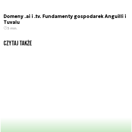
Domeny .ai i .tv. Fundamenty gospodarek Anguilli i
Tuvalu
3 min.
Czytaj także