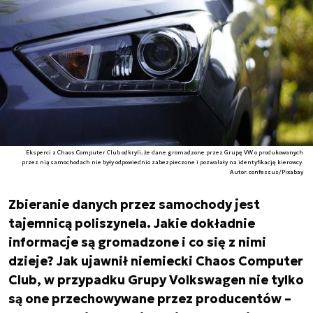
Eksperci z Chaos Computer Club odkryli, że dane gromadzone przez Grupę VW o produkowanych
przez nią samochodach nie były odpowiednio zabezpieczone i pozwalały na identyfikację kierowcy.
Autor. confessus/Pixabay
Zbieranie danych przez samochody jest
tajemnicą poliszynela. Jakie dokładnie
informacje są gromadzone i co się z nimi
dzieje? Jak ujawnił niemiecki Chaos Computer
Club, w przypadku Grupy Volkswagen nie tylko
są one przechowywane przez producentów –