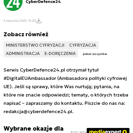
CyberDefence24
2 stycznia 2025, 12:20
Zobacz również
MINISTERSTWO CYFRYZACJI
CYFRYZACJA
ADMINISTRACJA
E-DORĘCZENIA
pokaż wszystkie
Serwis CyberDefence24.pl otrzymał tytuł
#DigitalEUAmbassador (Ambasadora polityki cyfrowej
UE). Jeśli są sprawy, które Was nurtują; pytania, na
które nie znacie odpowiedzi; tematy, o których trzeba
napisać – zapraszamy do kontaktu. Piszcie do nas na:
redakcja@cyberdefence24.pl
.
Wybrane okazje dla
REKLAMA