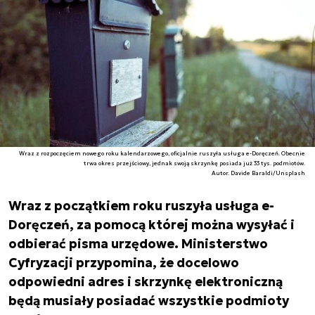
Wraz z rozpoczęciem nowego roku kalendarzowego, oficjalnie ruszyła usługa e-Doręczeń. Obecnie
trwa okres przejściowy, jednak swoją skrzynkę posiada już 33 tys. podmiotów.
Autor. Davide Baraldi/Unsplash
Wraz z początkiem roku ruszyła usługa e-
Doręczeń, za pomocą której można wysyłać i
odbierać pisma urzędowe. Ministerstwo
Cyfryzacji przypomina, że docelowo
odpowiedni adres i skrzynkę elektroniczną
będą musiały posiadać wszystkie podmioty