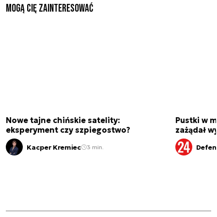
Mogą Cię zainteresować
Nowe tajne chińskie satelity:
Pustki w 
eksperyment czy szpiegostwo?
zażądał w
Kacper Kremiec
Defen
3 min.