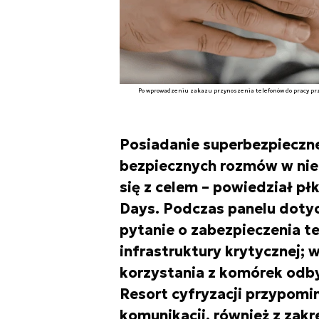
Po wprowadzeniu zakazu przynoszenia telefonów do pracy prze
Posiadanie superbezpieczn
bezpiecznych rozmów w nie
się z celem – powiedział p
Days. Podczas panelu doty
pytanie o zabezpieczenia t
infrastruktury krytycznej;
korzystania z komórek odby
Resort cyfryzacji przypomina
komunikacji, również z zakr