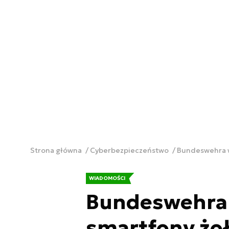
Strona główna
Cyberbezpieczeństwo
Bundeswehra wz
WIADOMOŚCI
Bundeswehra w
smartfony żoł