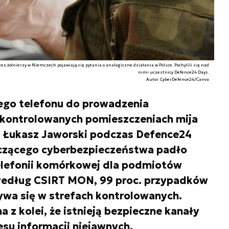
z żołnierzy w Niemczech pojawiają się pytania o analogiczne działania w Polsce. Pochylili się nad
nimi uczestnicy Defence24 Days.
Autor. CyberDefence24/Canva
ego telefonu do prowadzenia
kontrolowanych pomieszczeniach mija
łk Łukasz Jaworski podczas Defence24
czącego cyberbezpieczeństwa padło
elefonii komórkowej dla podmiotów
 według CSIRT MON, 99 proc. przypadków
wa się w strefach kontrolowanych.
 z kolei, że istnieją bezpieczne kanały
esu informacji niejawnych.