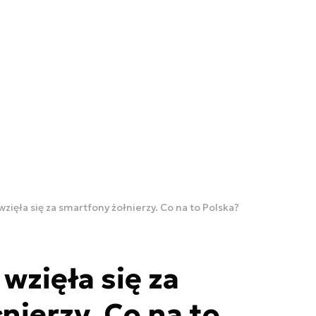
ięła się za smartfony żołnierzy. Co na to Polska?
zięła się za
nierzy. Co na to