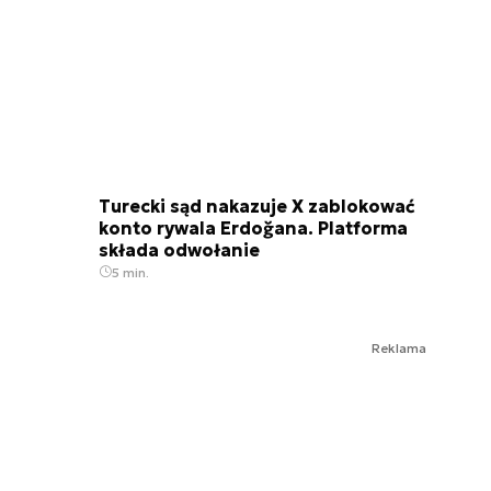
Turecki sąd nakazuje X zablokować
konto rywala Erdoğana. Platforma
składa odwołanie
5 min.
Reklama