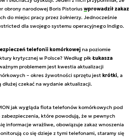
w i słuchaczy dyskusji. Jeden z nich przypomniał, że
er obrony narodowej Boris Pistorius
wprowadził zakaz
 do miejsc pracy przez żołnierzy. Jednocześnie
estricted dla swojego systemu operacyjnego Indigo.
ezpieczeń telefonii komórkowej
na poziomie
ktury krytycznej w Polsce? Według płk
Łukasza
ważnym problemem jest kwestia aktualizacji
órkowych – okres żywotności sprzętu jest
krótki
, a
dłużej czekać na wydanie aktualizacji.
MON jak wygląda flota telefonów komórkowych pod
 zabezpieczenia, które powodują, że w pewnych
się informacje wrażliwe, obowiązuje zakaz wnoszenia
itorują co się dzieje z tymi telefonami, staramy się