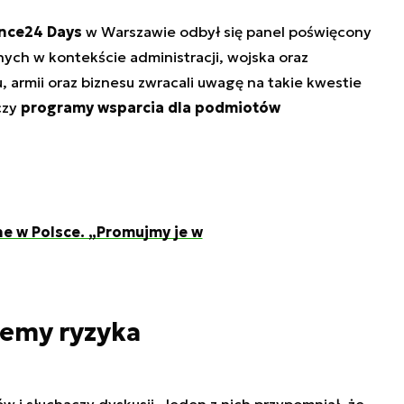
nce24 Days
w Warszawie odbył się panel poświęcony
ych w kontekście administracji, wojska oraz
u, armii oraz biznesu zwracali uwagę na takie kwestie
zy
programy wsparcia dla podmiotów
e w Polsce. „Promujmy je w
emy ryzyka