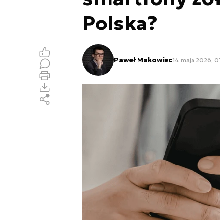
Polska?
Paweł Makowiec
14 maja 2026, 0