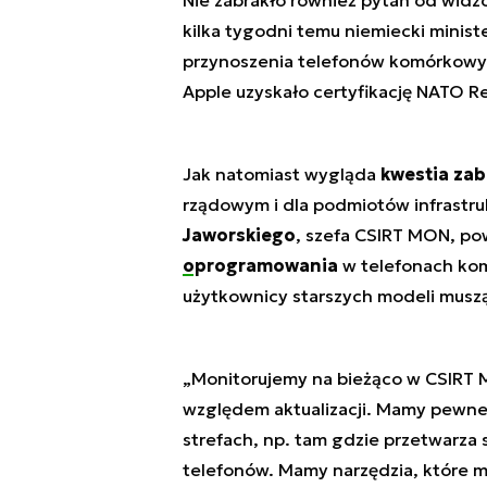
Nie zabrakło również pytań od widzó
kilka tygodni temu niemiecki minist
przynoszenia telefonów komórkowych
Apple uzyskało certyfikację NATO R
Jak natomiast wygląda
kwestia zab
rządowym i dla podmiotów infrastru
Jaworskiego
, szefa CSIRT MON, po
oprogramowania
w telefonach kom
użytkownicy starszych modeli muszą 
„Monitorujemy na bieżąco w CSIRT 
względem aktualizacji. Mamy pewne
strefach, np. tam gdzie przetwarza 
telefonów. Mamy narzędzia, które mon