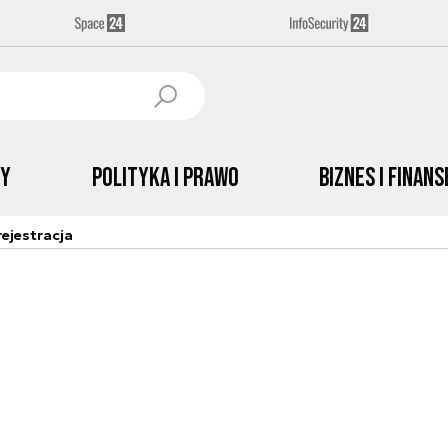
by
Polityka i prawo
Biznes i Finans
ejestracja