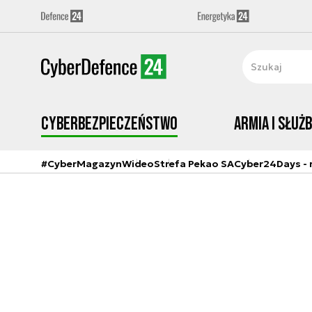
Cyberbezpieczeństwo
Armia i Służ
#CyberMagazyn
Wideo
Strefa Pekao SA
Cyber24Days - r