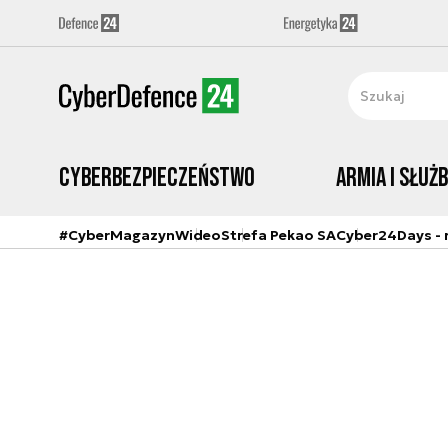
Cyberbezpieczeństwo
Armia i Służ
#CyberMagazyn
Wideo
Strefa Pekao SA
Cyber24Days - r