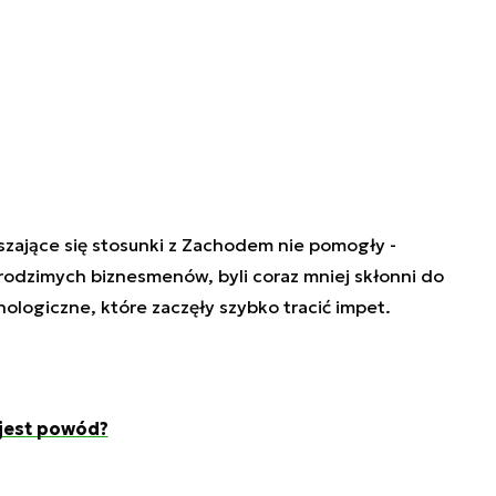
szające się stosunki z Zachodem nie pomogły -
g rodzimych biznesmenów, byli coraz mniej skłonni do
nologiczne, które zaczęły szybko tracić impet.
 jest powód?