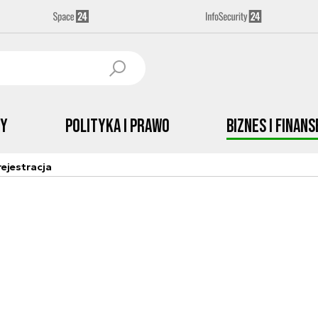
by
Polityka i prawo
Biznes i Finans
ejestracja