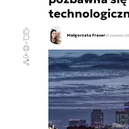
technologicz
Małgorzata Fraser
25 kwietnia 2
1