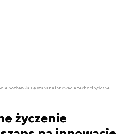
enie pozbawiła się szans na innowacje technologiczne
ne życzenie
 szans na innowacje