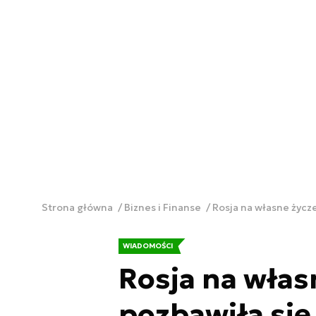
Strona główna
Biznes i Finanse
Rosja na własne życz
WIADOMOŚCI
Rosja na włas
pozbawiła się