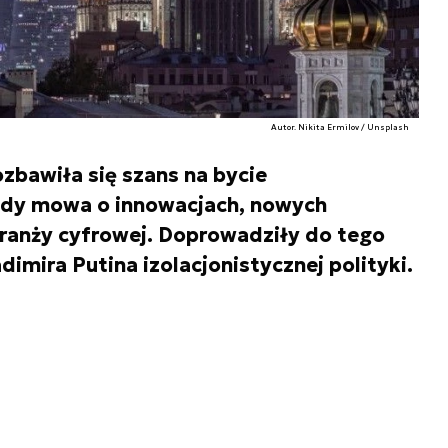
Autor. Nikita Ermilov / Unsplash
zbawiła się szans na bycie
gdy mowa o innowacjach, nowych
branży cyfrowej. Doprowadziły do tego
imira Putina izolacjonistycznej polityki.