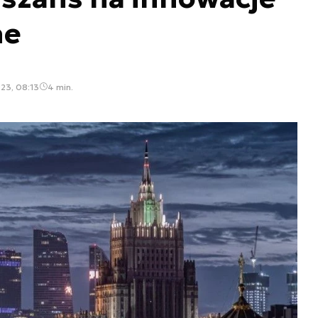
ne
023, 08:13
4 min.