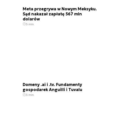
Meta przegrywa w Nowym Meksyku.
Sąd nakazał zapłatę 567 mln
dolarów
3 min.
Domeny .ai i .tv. Fundamenty
gospodarek Anguilli i Tuvalu
3 min.