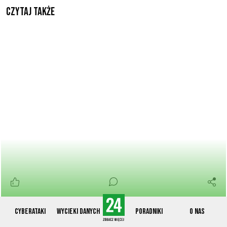
Czytaj także
Presja ataków i nowego prawa. Twój biznes
Cyberataki
Wycieki danych
Poradniki
O nas
potrzebuje prawdziwego SOC-a, a nie jego
atrapy