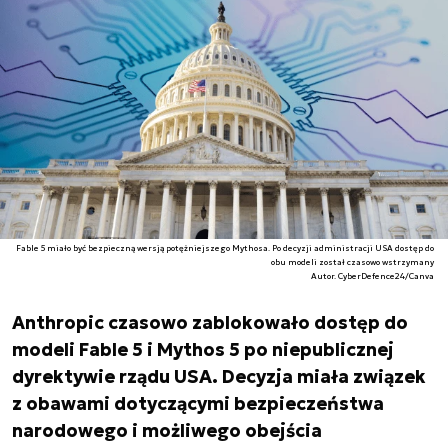
Fable 5 miało być bezpieczną wersją potężniejszego Mythosa. Po decyzji administracji USA dostęp do
obu modeli został czasowo wstrzymany
Autor. CyberDefence24/Canva
Anthropic czasowo zablokowało dostęp do
modeli Fable 5 i Mythos 5 po niepublicznej
dyrektywie rządu USA. Decyzja miała związek
z obawami dotyczącymi bezpieczeństwa
narodowego i możliwego obejścia