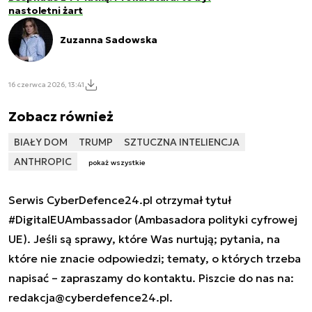
nastoletni żart
Zuzanna Sadowska
16 czerwca 2026, 13:41
Zobacz również
BIAŁY DOM
TRUMP
SZTUCZNA INTELIENCJA
ANTHROPIC
pokaż wszystkie
Serwis CyberDefence24.pl otrzymał tytuł
#DigitalEUAmbassador (Ambasadora polityki cyfrowej
UE). Jeśli są sprawy, które Was nurtują; pytania, na
które nie znacie odpowiedzi; tematy, o których trzeba
napisać – zapraszamy do kontaktu. Piszcie do nas na:
redakcja@cyberdefence24.pl
.