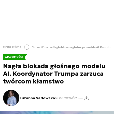
Strona główna
Biznes i Finanse
Nagła blokada głośnego modelu AI. Koordynator Trumpa zarzuca twórcom kłamstwo
WIADOMOŚCI
Nagła blokada głośnego modelu
AI. Koordynator Trumpa zarzuca
twórcom kłamstwo
Zuzanna Sadowska
16.06.2026
7 min.