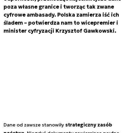
poza własne granice i tworząc tak zwane
cyfrowe ambasady. Polska zamierza iść ich
śladem – potwierdza nam to wicepremier i
minister cyfryzacji Krzysztof Gawkowski.
Dane od zawsze stanowiły
strategiczny zasób
państwa.
Niegdyś dokumenty zawierające poufne