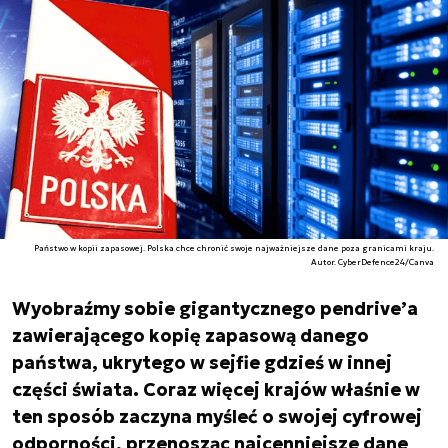
Państwo w kopii zapasowej. Polska chce chronić swoje najważniejsze dane poza granicami kraju.
Autor. CyberDefence24/Canva
Wyobraźmy sobie gigantycznego pendrive’a
zawierającego kopię zapasową danego
państwa, ukrytego w sejfie gdzieś w innej
części świata. Coraz więcej krajów właśnie w
ten sposób zaczyna myśleć o swojej cyfrowej
odporności, przenosząc najcenniejsze dane