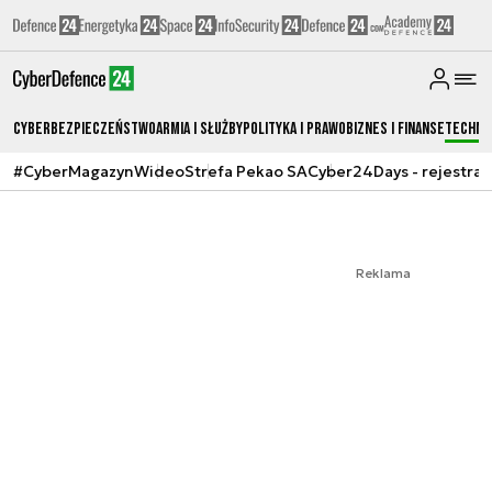
Cyberbezpieczeństwo
Armia i Służby
Polityka i prawo
Biznes i Finanse
Techno
#CyberMagazyn
Wideo
Strefa Pekao SA
Cyber24Days - rejestrac
Reklama