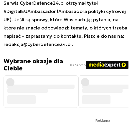
Serwis CyberDefence24.pl otrzymał tytuł
#DigitalEUAmbassador (Ambasadora polityki cyfrowej
UE). Jeśli są sprawy, które Was nurtują; pytania, na
które nie znacie odpowiedzi; tematy, o których trzeba
napisać – zapraszamy do kontaktu. Piszcie do nas na:
redakcja@cyberdefence24.pl
.
Wybrane okazje dla
REKLAMA
Ciebie
Reklama