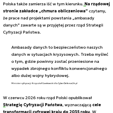
Polska także zamierza iść w tym kierunku.
Na rządowej
stronie zakładce „chmura obliczeniowa”
czytamy,
że prace nad projektami powstania „ambasady
danych” zawarte są w przyjętej przez rząd Strategii
Cyfryzacji Państwa.
Ambasady danych to bezpieczeństwo naszych
danych w sytuacjach kryzysowych. Trzeba myśleć
o tym, gdzie powinny zostać przeniesione na
wypadek zbrojnego konfliktu konwencjonalnego
albo dużej wojny hybrydowej.
Minister cyfryzacji Krzysztof Gawkowski dla CyberDefence24.pl
W czerwcu 2026 roku rząd Polski opublikował
Strategię Cyfryzacji Państwa
, wyznaczającą
cele
transformacji cyfrowej kraju do 2035 roku
. W