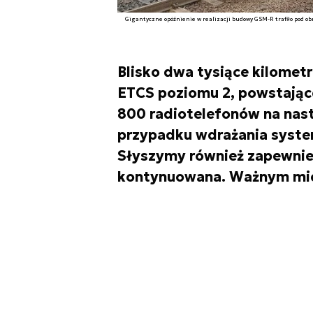
Gigantyczne opóźnienie w realizacji budowy GSM-R trafiło pod 
Blisko dwa tysiące kilometr
ETCS poziomu 2, powstając
800 radiotelefonów na nas
przypadku wdrażania system
Słyszymy również zapewnie
kontynuowana. Ważnym mies