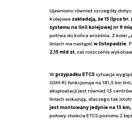
Ujawniono również szczegóły doty
Kolejowe
zakładają, że 15 lipca b
systemu na linii kolejowej nr 9 
potrwa do końca września. Z kolei
„
liniach ma nastąpić
w listopadzie
. 
2,15 mld zł
, zaś roszczenia wykonaw
W
przypadku ETCS
sytuacja wygląd
GSM-R) funkcjonuje na 181,5 km linii
eksploatacji jest również 13 centr
liniach wskazują, dlaczego tak ist
jest montowany jedynie na 13 km, 
połowy stulecia ETCS poziomu 2 będzi