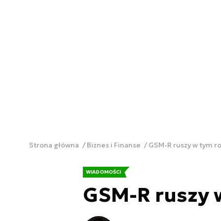
Strona główna
Biznes i Finanse
GSM-R ruszy w tym r
WIADOMOŚCI
GSM-R ruszy 