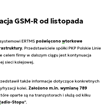
acja GSM-R od listopada
ą systemowi ERTMS
poświęcono
wtorkowe
rastruktury
. Przedstawiciele spółki PKP Polskie Linie
że celem firmy w dalszym ciągu jest kontynuacja
j sieci kolejowej.
rzedstawił także informacje dotyczące konkretnych
ryzacji kolei.
Założono m.in. wymianę 789
które oparte są na tranzystorach i służą od kilku
Radio-Stopu
”.