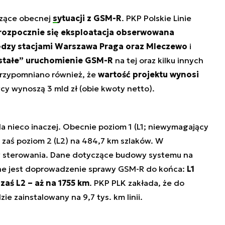
czące obecnej
sytuacji z GSM-R
. PKP Polskie Linie
r. rozpocznie się eksploatacja obserwowana
między stacjami Warszawa Praga oraz Mleczewo
i
stałe” uruchomienie GSM-R
na tej oraz kilku innych
Przypomniano również, że
wartość projektu wynosi
cy wynoszą 3 mld zł (obie kwoty netto).
a nieco inaczej. Obecnie poziom 1 (L1; niewymagający
, zaś poziom 2 (L2) na 484,7 km szlaków. W
ów sterowania. Dane dotyczące budowy systemu na
otne jest doprowadzenie sprawy GSM-R do końca:
L1
zaś L2 – aż na 1755 km
. PKP PLK zakłada, że do
e zainstalowany na 9,7 tys. km linii.