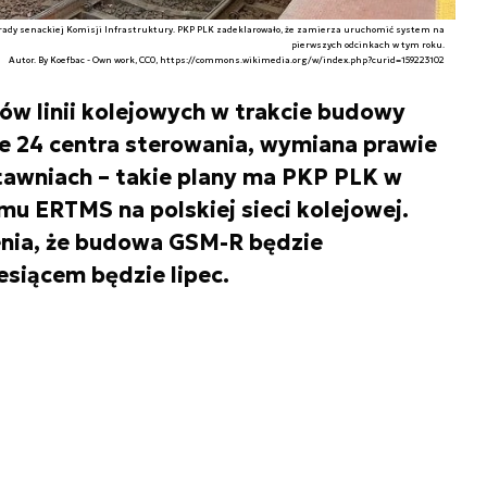
obrady senackiej Komisji Infrastruktury. PKP PLK zadeklarowało, że zamierza uruchomić system na
pierwszych odcinkach w tym roku.
Autor. By Koefbac - Own work, CC0, https://commons.wikimedia.org/w/index.php?curid=159223102
ów linii kolejowych w trakcie budowy
e 24 centra sterowania, wymiana prawie
tawniach – takie plany ma PKP PLK w
u ERTMS na polskiej sieci kolejowej.
nia, że budowa GSM-R będzie
iącem będzie lipec.