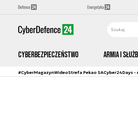
Cyberbezpieczeństwo
Armia i Służ
#CyberMagazyn
Wideo
Strefa Pekao SA
Cyber24Days - r