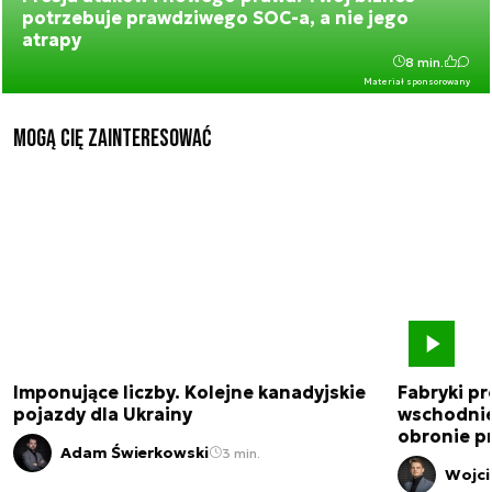
potrzebuje prawdziwego SOC-a, a nie jego
atrapy
8 min.
Materiał sponsorowany
Mogą Cię zainteresować
Imponujące liczby. Kolejne kanadyjskie
Fabryki pr
pojazdy dla Ukrainy
wschodnie
obronie p
Adam Świerkowski
3 min.
Wojci