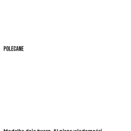
Polecane
Modelka daje twarz, AI pisze wiadomości.