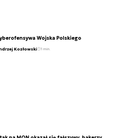
yberofensywa Wojska Polskiego
ndrzej Kozłowski
1 min.
tak na MON okazał się fałszywy, hakerzy