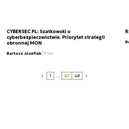
CYBERSEC PL: Szatkowski o
R
cyberbezpieczeństwie. Priorytet strategii
B
obronnej MON
Bartosz Józefiak
1 min.
1
...
47
48