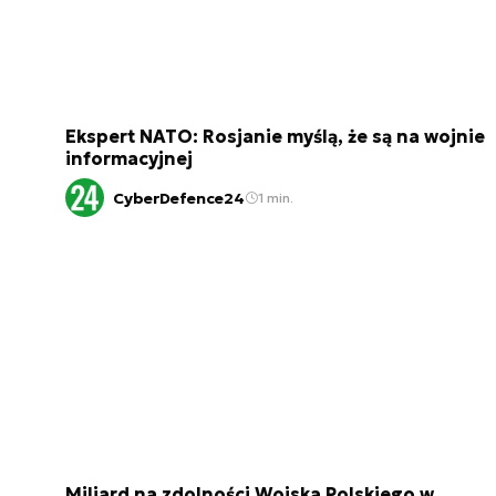
Ekspert NATO: Rosjanie myślą, że są na wojnie
informacyjnej
CyberDefence24
1 min.
Miliard na zdolności Wojska Polskiego w