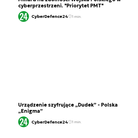
cyberprzestrzeni. "Priorytet PMT"
CyberDefence24
1 min.
Urządzenie szyfrujące „Dudek” - Polska
„Enigma”
CyberDefence24
1 min.