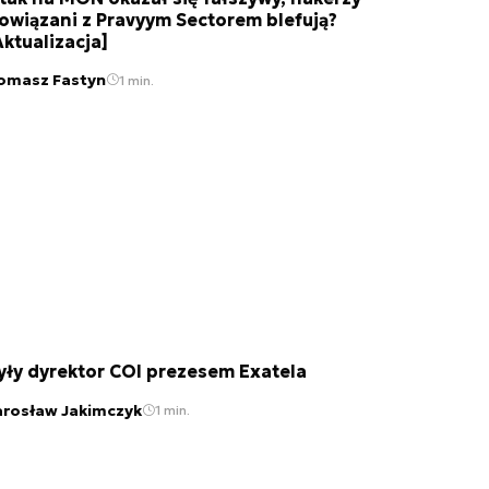
owiązani z Pravyym Sectorem blefują?
Aktualizacja]
omasz Fastyn
1 min.
yły dyrektor COI prezesem Exatela
arosław Jakimczyk
1 min.