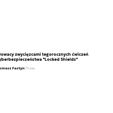
łowacy zwycięzcami tegorocznych ćwiczeń
yberbezpieczeństwa "Locked Shields"
omasz Fastyn
1 min.