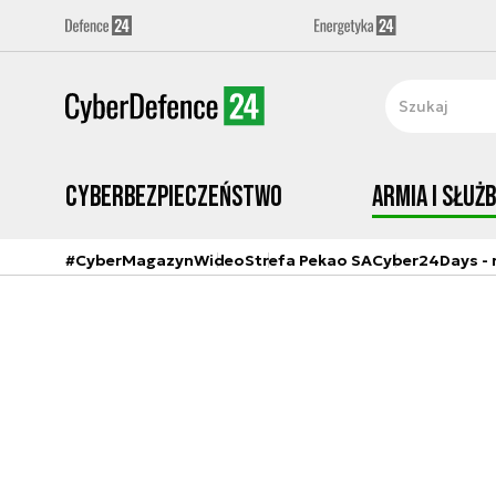
Cyberbezpieczeństwo
Armia i Służ
#CyberMagazyn
Wideo
Strefa Pekao SA
Cyber24Days - r