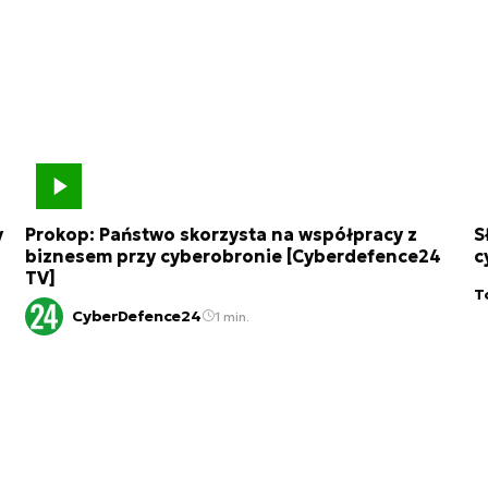
y
Prokop: Państwo skorzysta na współpracy z
S
biznesem przy cyberobronie [Cyberdefence24
c
TV]
T
CyberDefence24
1 min.