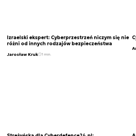
Izraelski ekspert: Cyberprzestrzeń niczym się nie
C
różni od innych rodzajów bezpieczeństwa
A
Jarosław Kruk
1 min.
Streżyńska dla Cyberdefence24.pl:
A