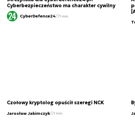
Cyberbezpieczeństwo ma charakter cywilny
p
[
CyberDefence24
1 min.
T
Czołowy kryptolog opuścił szeregi NCK
B
Jarosław Jakimczyk
J
1 min.