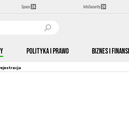
by
Polityka i prawo
Biznes i Finans
ejestracja