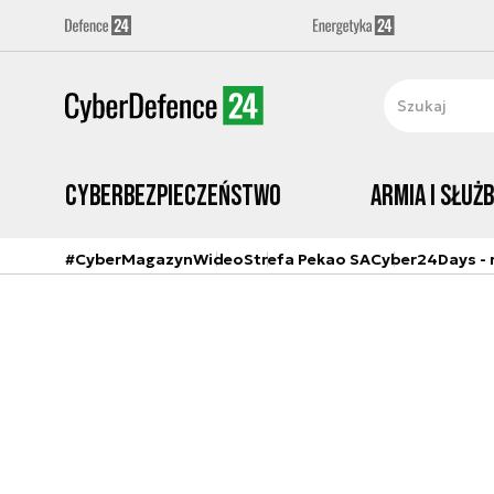
Cyberbezpieczeństwo
Armia i Służ
#CyberMagazyn
Wideo
Strefa Pekao SA
Cyber24Days - r