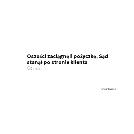
Oszuści zaciągnęli pożyczkę. Sąd
stanął po stronie klienta
2 min.
Reklama