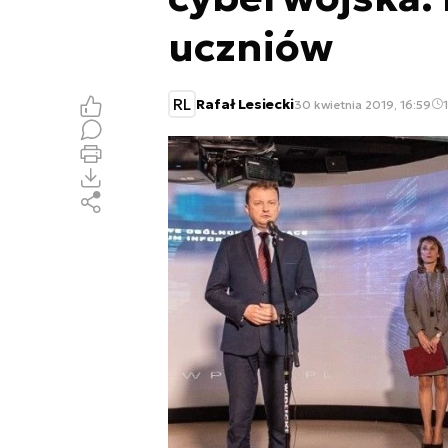
uczniów
RL
Rafał Lesiecki
30 kwietnia 2019, 16:59
1