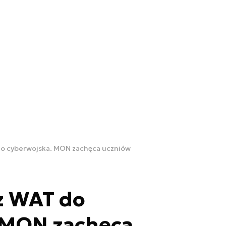
do cyberwojska. MON zachęca uczniów
z WAT do
 MON zachęca