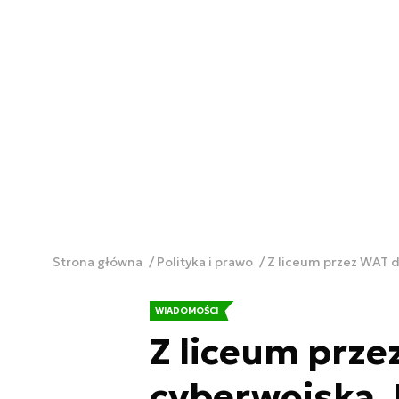
Strona główna
Polityka i prawo
Z liceum przez WAT 
WIADOMOŚCI
Z liceum prze
cyberwojska.