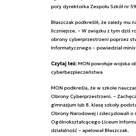
pory dyrektorka Zespołu Szkół nr 5
Błaszczak podkreślił, że zależy mu 
liczniejsze. –
W związku z tym dziś 
obrony cyberprzestrzeni poprzez 
Informatycznego
– powiedział minis
Czytaj też:
MON powołuje wojska obr
cyberbezpieczeństwa
MON podkreśla, że w szkole naucza
Obrony Cyberprzestrzeni. –
Zachęca
gimnazjum lub 8. klasę szkoły podst
Obrony Narodowej i zdecydowali o 
Ogólnokształcącego Liceum Informat
działalność
– apelował Błaszczak.