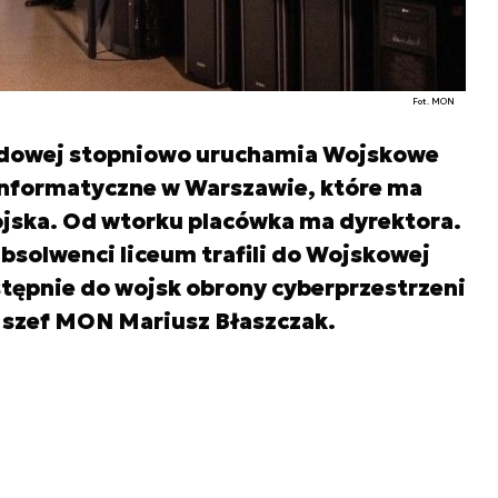
Fot. MON
dowej stopniowo uruchamia Wojskowe
nformatyczne w Warszawie, które ma
ojska. Od wtorku placówka ma dyrektora.
absolwenci liceum trafili do Wojskowej
tępnie do wojsk obrony cyberprzestrzeni
ji szef MON Mariusz Błaszczak.