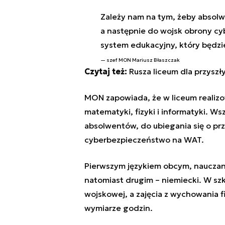
Zależy nam na tym, żeby absolw
a następnie do wojsk obrony cy
system edukacyjny, który będzi
szef MON Mariusz Błaszczak
Czytaj też:
Rusza liceum dla przyszł
MON zapowiada, że w liceum realiz
matematyki, fizyki i informatyki. Ws
absolwentów, do ubiegania się o przy
cyberbezpieczeństwo na WAT.
Pierwszym językiem obcym, nauczany
natomiast drugim – niemiecki. W sz
wojskowej, a zajęcia z wychowania 
wymiarze godzin.