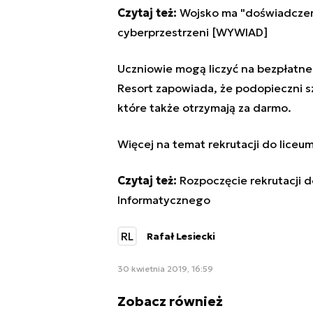
Czytaj też:
Wojsko ma "doświadczen
cyberprzestrzeni [WYWIAD]
Uczniowie mogą liczyć na bezpłatne
Resort zapowiada, że podopieczni s
które także otrzymają za darmo.
Więcej na temat rekrutacji do lice
Czytaj też:
Rozpoczęcie rekrutacji
Informatycznego
RL
Rafał Lesiecki
30 kwietnia 2019, 16:59
Zobacz również