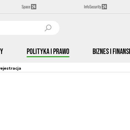
by
Polityka i prawo
Biznes i Finans
ejestracja