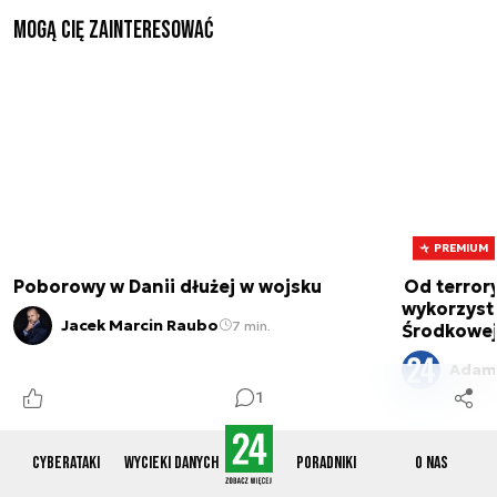
Mogą Cię zainteresować
PREMIUM
Poborowy w Danii dłużej w wojsku
Od terror
wykorzystu
Jacek Marcin Raubo
7 min.
Środkowe
Adam
1
Cyberataki
Wycieki danych
Poradniki
O nas