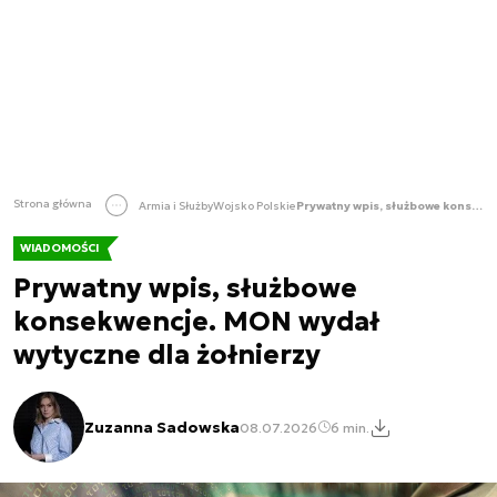
Strona główna
Armia i Służby
Wojsko Polskie
Prywatny wpis, służbowe konsekwencje. MON wydał wytyczne dla żołnierzy
WIADOMOŚCI
Prywatny wpis, służbowe
konsekwencje. MON wydał
wytyczne dla żołnierzy
Zuzanna Sadowska
08.07.2026
6 min.