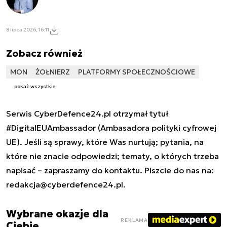
8 lipca 2026, 16:11
Zobacz również
MON
ŻOŁNIERZ
PLATFORMY SPOŁECZNOŚCIOWE
pokaż wszystkie
Serwis CyberDefence24.pl otrzymał tytuł
#DigitalEUAmbassador (Ambasadora polityki cyfrowej
UE). Jeśli są sprawy, które Was nurtują; pytania, na
które nie znacie odpowiedzi; tematy, o których trzeba
napisać – zapraszamy do kontaktu. Piszcie do nas na:
redakcja@cyberdefence24.pl
.
Wybrane okazje dla
REKLAMA
Ciebie