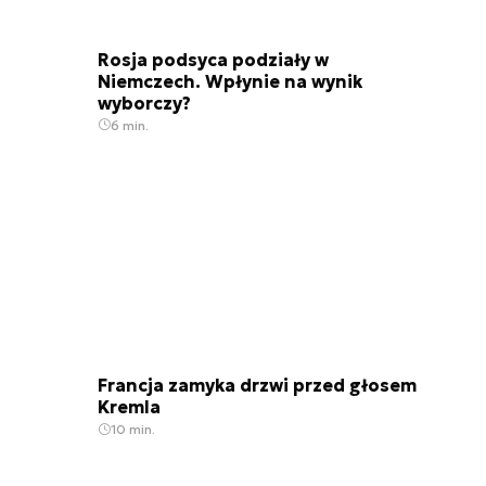
Rosja podsyca podziały w
Niemczech. Wpłynie na wynik
wyborczy?
6 min.
Francja zamyka drzwi przed głosem
Kremla
10 min.