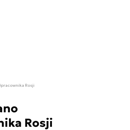
łpracownika Rosji
ano
ika Rosji