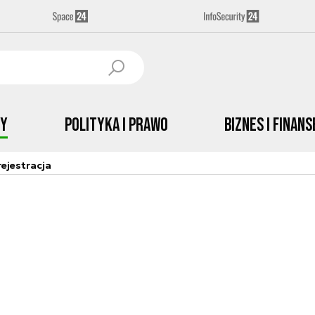
by
Polityka i prawo
Biznes i Finans
ejestracja