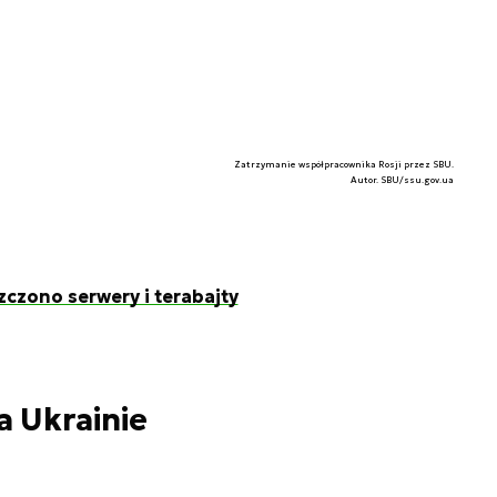
Zatrzymanie współpracownika Rosji przez SBU.
Autor. SBU/ssu.gov.ua
zczono serwery i terabajty
a Ukrainie