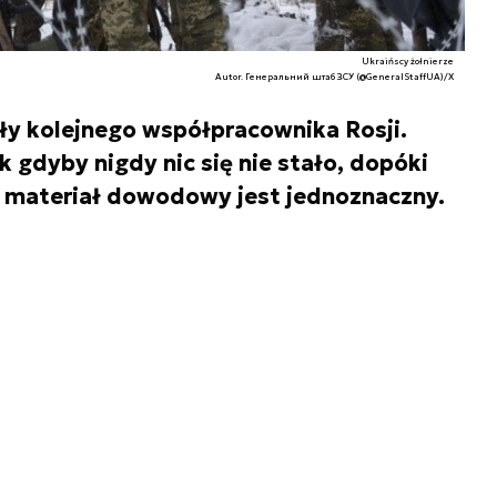
Ukraińscy żołnierze
Autor. Генеральний штаб ЗСУ (@GeneralStaffUA)/X
ły kolejnego współpracownika Rosji.
 gdyby nigdy nic się nie stało, dopóki
y materiał dowodowy jest jednoznaczny.