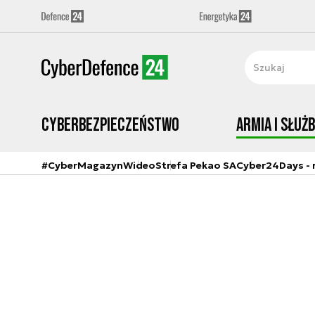
Cyberbezpieczeństwo
Armia i Służ
#CyberMagazyn
Wideo
Strefa Pekao SA
Cyber24Days - r