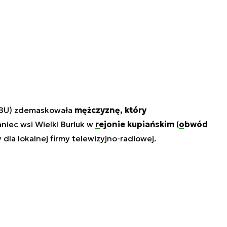
BU) zdemaskowała
mężczyznę, który
aniec wsi Wielki Burluk w
rejonie kupiańskim
(
obwód
y dla lokalnej firmy telewizyjno-radiowej.