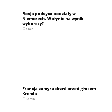
Rosja podsyca podziały w
Niemczech. Wpłynie na wynik
wyborczy?
6 min.
Francja zamyka drzwi przed głosem
Kremla
10 min.