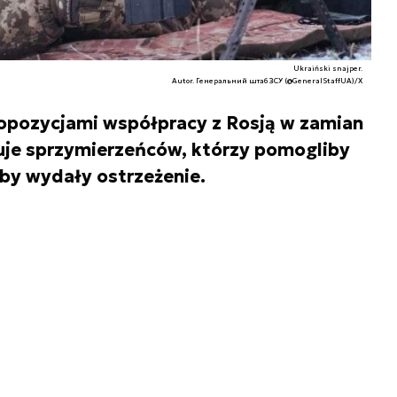
Ukraiński snajper.
Autor. Генеральний штаб ЗСУ (@GeneralStaffUA)/X
ropozycjami współpracy z Rosją w zamian
uje sprzymierzeńców, którzy pomogliby
żby wydały ostrzeżenie.