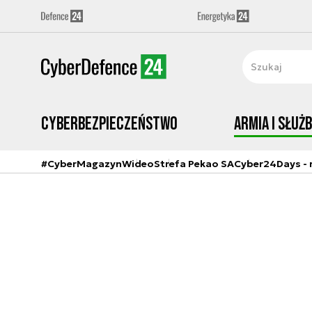
Cyberbezpieczeństwo
Armia i Służ
#CyberMagazyn
Wideo
Strefa Pekao SA
Cyber24Days - r