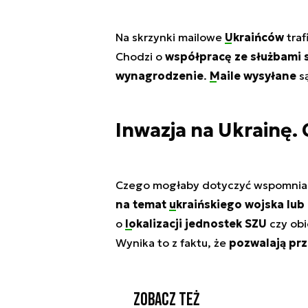
Na skrzynki mailowe
Ukraińców
traf
Chodzi o
współpracę ze służbami s
wynagrodzenie
.
Maile wysyłane
są
Inwazja na Ukrainę.
Czego mogłaby dotyczyć wspomnia
na temat
ukraińskiego wojska
lub 
o
lokalizacji jednostek SZU
czy obi
Wynika to z faktu, że
pozwalają pr
Zobacz też