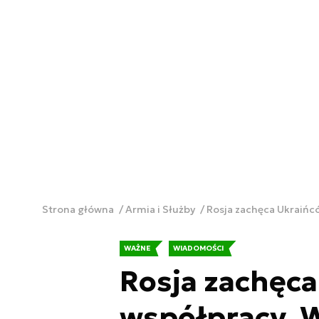
Strona główna
Armia i Służby
Rosja zachęca Ukraińc
WAŻNE
WIADOMOŚCI
Rosja zachęca
współpracy. 