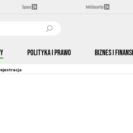
by
Polityka i prawo
Biznes i Finans
ejestracja