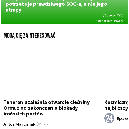
potrzebuje prawdziwego SOC-a, a nie jego
atrapy
8 min.
Materiał sponsorowany
Mogą Cię zainteresować
Teheran uzależnia otwarcie cieśniny
Kosmiczny 
Ormuz od zakończenia blokady
najbliższy
irańskich portów
Spac
Artur Marciniak
2 min.