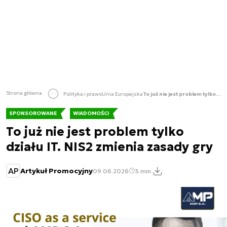
Strona główna
Polityka i prawo
Unia Europejska
To już nie jest problem tylko działu IT. NIS2 zmienia zasady gry
SPONSOROWANE
WIADOMOŚCI
To już nie jest problem tylko
działu IT. NIS2 zmienia zasady gry
AP
Artykuł Promocyjny
09.06.2026
3 min.