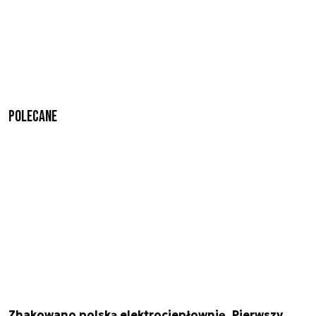
Polecane
Zhakowano polską elektrociepłownię. Pierwszy