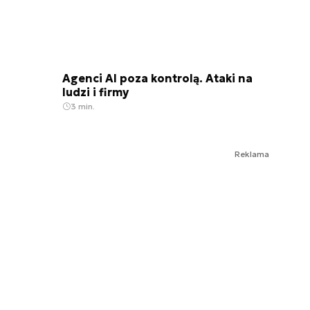
Agenci AI poza kontrolą. Ataki na
ludzi i firmy
3 min.
Reklama