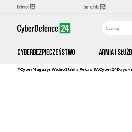
Cyberbezpieczeństwo
Armia i Służ
#CyberMagazyn
Wideo
Strefa Pekao SA
Cyber24Days - r