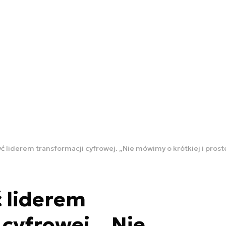
ć liderem transformacji cyfrowej. „Nie mówimy o krótkiej i prost
 liderem
 cyfrowej. „Nie