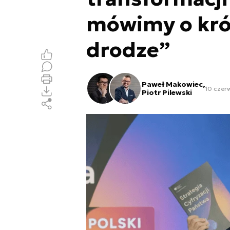
mówimy o krót
drodze”
Paweł Makowiec,
10 czerw
Piotr Pilewski