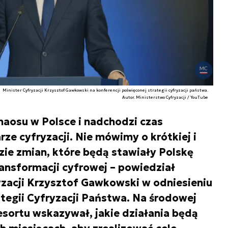
Minister Cyfryzacji Krzysztof Gawkowski na konferencji poświęconej strategii cyfryzacji państwa.
Autor. Ministerstwo Cyfryzacji / YouTube
haosu w Polsce i nadchodzi czas
rze cyfryzacji. Nie mówimy o krótkiej i
zie zmian, które będą stawiały Polskę
ransformacji cyfrowej – powiedział
ryzacji Krzysztof Gawkowski w odniesieniu
ategii Cyfryzacji Państwa. Na środowej
esortu wskazywał, jakie działania będą