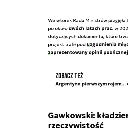
We wtorek Rada Ministrów przyjęła S
po około
dwóch latach prac
: w 20
dotyczących dokumentu, które trw
projekt trafił pod
uzgodnienia mię
zaprezentowany opinii publicznej
Zobacz też
Argentyna pierwszym rajem... d
Gawkowski: kładzi
rzeczywistość