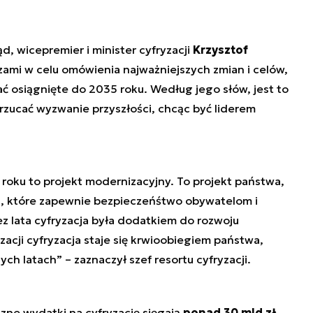
ąd, wicepremier i minister cyfryzacji
Krzysztof
rzami w celu omówienia najważniejszych zmian i celów,
 osiągnięte do 2035 roku. Według jego słów, jest to
 rzucać wyzwanie przyszłości, chcąc być liderem
5 roku to projekt modernizacyjny. To projekt państwa,
, które zapewnie bezpieczeńśtwo obywatelom i
ez lata cyfryzacja była dodatkiem do rozwoju
yzacji cyfryzacja staje się krwioobiegiem państwa,
zych latach”
– zaznaczył szef resortu cyfryzacji.
czne wydatki na cyfryzację sięgają
ponad 30 mld zł
,