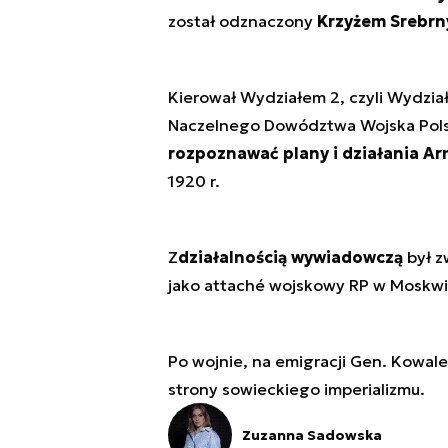
został odznaczony
Krzyżem Srebrny
Kierował Wydziałem 2, czyli Wydzia
Naczelnego Dowództwa Wojska Polsk
rozpoznawać plany i działania Ar
1920 r.
Z
działalnością wywiadowczą
był z
jako attaché wojskowy RP w Moskwie
Po wojnie, na emigracji Gen. Kowal
strony sowieckiego imperializmu.
Zuzanna Sadowska