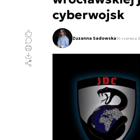
cyberwojsk
Zuzanna Sadowska
10 czerwca 2