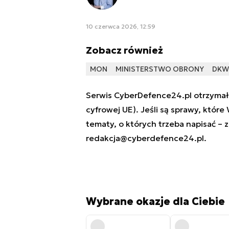
10 czerwca 2026, 12:59
Zobacz również
MON
MINISTERSTWO OBRONY
DKW
Serwis CyberDefence24.pl otrzymał 
cyfrowej UE). Jeśli są sprawy, które
tematy, o których trzeba napisać – 
redakcja@cyberdefence24.pl
.
Wybrane okazje dla Ciebie