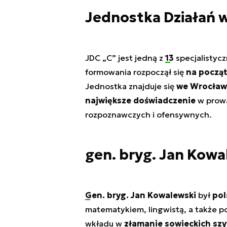
Jednostka Działań w
JDC „C” jest jedną z
13
specjalistyc
formowania rozpoczął się
na począt
Jednostka znajduje się
we Wrocław
największe doświadczenie
w prowa
rozpoznawczych i ofensywnych.
gen. bryg. Jan Kowa
Gen. bryg. Jan Kowalewski
był
pol
matematykiem, lingwistą, a także 
wkładu w
złamanie sowieckich sz