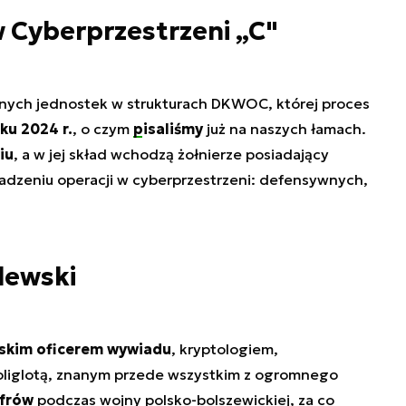
 Cyberprzestrzeni „C"
znych jednostek w strukturach DKWOC, której proces
ku 2024 r.
, o czym
pisaliśmy
już na naszych łamach.
iu
, a w jej skład wchodzą żołnierze posiadający
dzeniu operacji w cyberprzestrzeni: defensywnych,
lewski
skim oficerem wywiadu
, kryptologiem,
poliglotą, znanym przede wszystkim z ogromnego
yfrów
podczas wojny polsko-bolszewickiej, za co