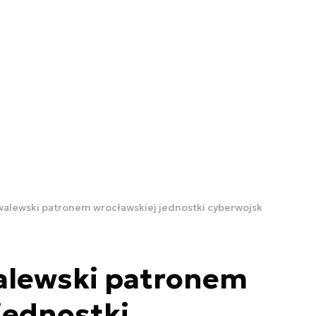
walewski patronem wrocławskiej jednostki cyberwojsk
alewski patronem
jednostki