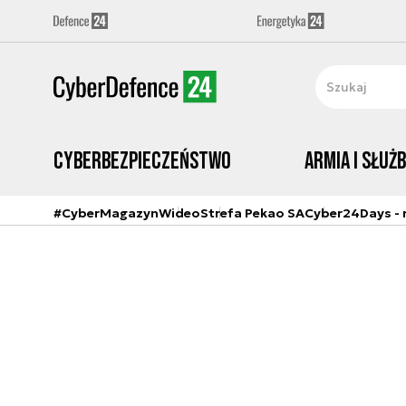
Cyberbezpieczeństwo
Armia i Służ
#CyberMagazyn
Wideo
Strefa Pekao SA
Cyber24Days - r