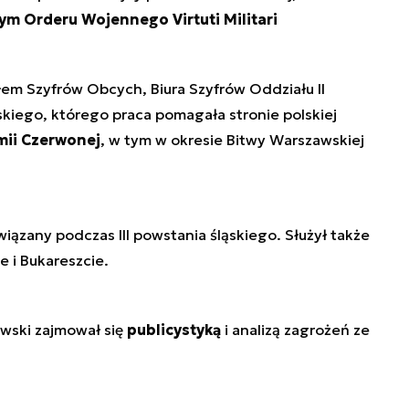
m Orderu Wojennego Virtuti Militari
łem Szyfrów Obcych, Biura Szyfrów Oddziału II
iego, którego praca pomagała stronie polskiej
mii Czerwonej
, w tym w okresie Bitwy Warszawskiej
wiązany podczas III powstania śląskiego. Służył także
 i Bukareszcie.
ewski zajmował się
publicystyką
i analizą zagrożeń ze