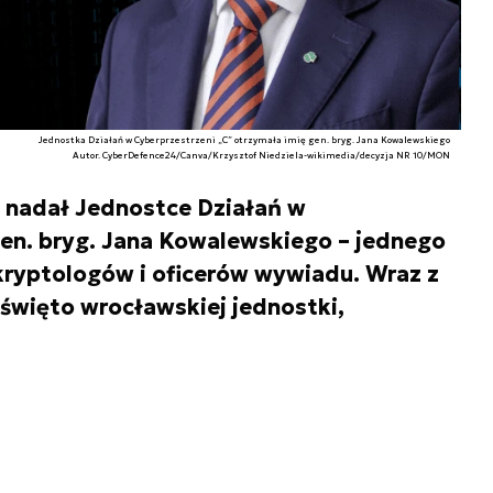
Jednostka Działań w Cyberprzestrzeni „C” otrzymała imię gen. bryg. Jana Kowalewskiego
Autor. CyberDefence24/Canva/Krzysztof Niedziela-wikimedia/decyzja NR 10/MON
 nadał Jednostce Działań w
gen. bryg. Jana Kowalewskiego – jednego
 kryptologów i oficerów wywiadu. Wraz z
święto wrocławskiej jednostki,