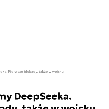
ka. Pierwsze blokady, także w wojsku
my DeepSeeka.
ady, także w wojsku