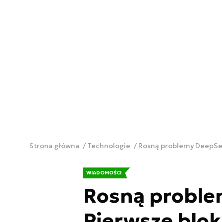
Strona główna
Technologie
Rosną problemy DeepSee
WIADOMOŚCI
Rosną proble
Pierwsze blok