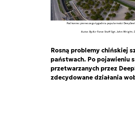
Pod koniec pierwszego tygodnia popularności DeepSeek,
Autor. By Air Force Staff Sgt. John Wright,
Rosną problemy chińskiej sz
państwach. Po pojawieniu s
przetwarzanych przez DeepS
zdecydowane działania wobe