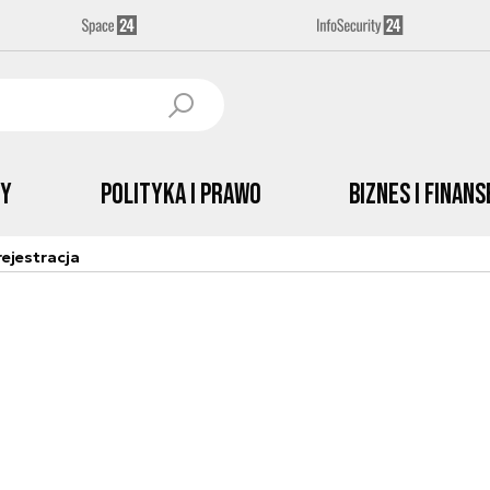
by
Polityka i prawo
Biznes i Finans
ejestracja