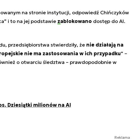
kowanym na stronie instytucji, odpowiedź Chińczyków
a” i to na jej podstawie
zablokowano
dostęp do AI.
u, przedsiębiorstwa stwierdziły, że
nie działają na
ropejskie nie ma zastosowania w ich przypadku
” –
ównież o otwarciu śledztwa – prawdopodobnie w
s. Dziesiątki milionów na AI
Reklama