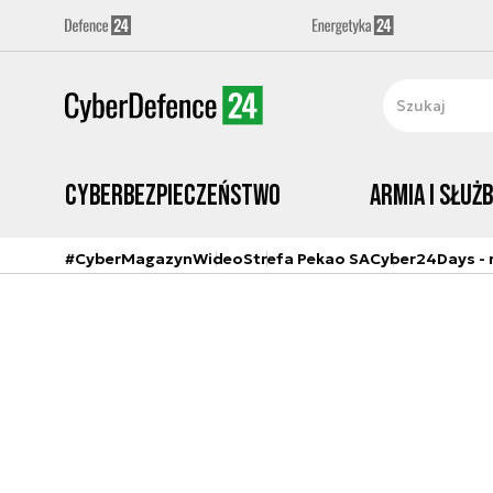
Cyberbezpieczeństwo
Armia i Służ
#CyberMagazyn
Wideo
Strefa Pekao SA
Cyber24Days - r