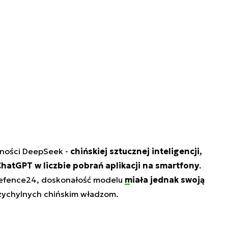
rności DeepSeek -
chińskiej sztucznej inteligencji,
ChatGPT w liczbie pobrań aplikacji na smartfony
.
Defence24, doskonałość modelu
miała jednak swoją
rzychylnych chińskim władzom.