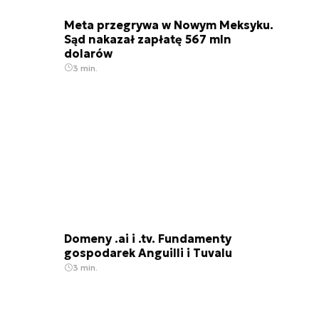
Meta przegrywa w Nowym Meksyku.
Sąd nakazał zapłatę 567 mln
dolarów
3 min.
Domeny .ai i .tv. Fundamenty
gospodarek Anguilli i Tuvalu
3 min.