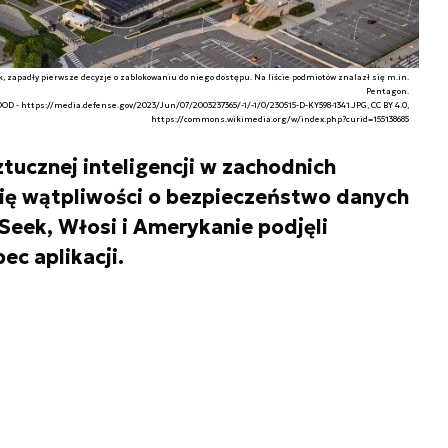
 zapadły pierwsze decyzje o zablokowaniu do niego dostępu. Na liście podmiotów znalazł się m.in.
Pentagon.
 DOD - https://media.defense.gov/2023/Jun/07/2003237365/-1/-1/0/230515-D-KY598-1341.JPG, CC BY 4.0,
https://commons.wikimedia.org/w/index.php?curid=155138685
tucznej inteligencji w zachodnich
ię wątpliwości o bezpieczeństwo danych
eek, Włosi i Amerykanie podjęli
c aplikacji.