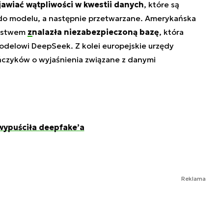
jawiać wątpliwości w kwestii danych
, które są
o modelu, a następnie przetwarzane. Amerykańska
eństwem
znalazła niezabezpieczoną bazę
, która
odelowi DeepSeek. Z kolei europejskie urzędy
ńczyków o wyjaśnienia związane z danymi
wypuściła deepfake’a
Reklama