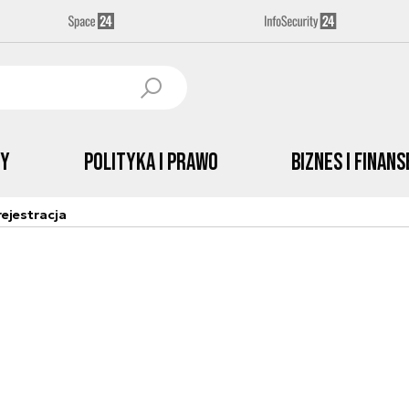
by
Polityka i prawo
Biznes i Finans
ejestracja