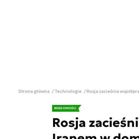
Strona główna
Technologie
Rosja zacieśnia współpr
WIADOMOŚCI
Rosja zacieśn
Iranem w dom