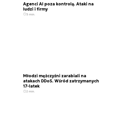
Agenci AI poza kontrolą. Ataki na
ludzi i firmy
3 min.
Młodzi mężczyźni zarabiali na
atakach DDoS. Wśród zatrzymanych
17-latek
2 min.