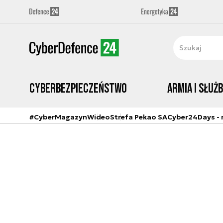
Cyberbezpieczeństwo
Armia i Służ
#CyberMagazyn
Wideo
Strefa Pekao SA
Cyber24Days - r