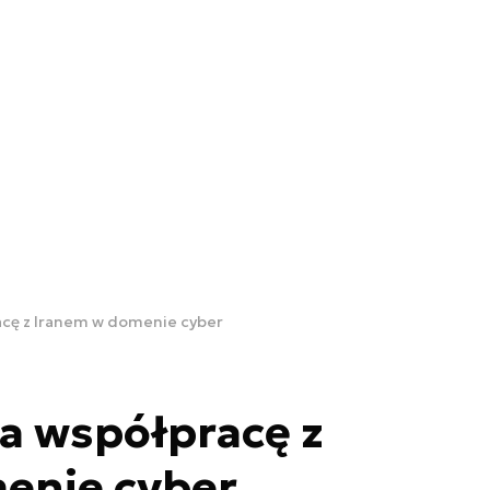
acę z Iranem w domenie cyber
ia współpracę z
enie cyber