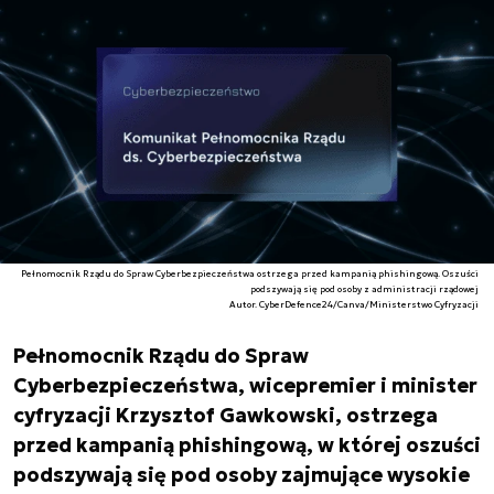
Pełnomocnik Rządu do Spraw Cyberbezpieczeństwa ostrzega przed kampanią phishingową. Oszuści
podszywają się pod osoby z administracji rządowej
Autor. CyberDefence24/Canva/Ministerstwo Cyfryzacji
Pełnomocnik Rządu do Spraw
Cyberbezpieczeństwa, wicepremier i minister
cyfryzacji Krzysztof Gawkowski, ostrzega
przed kampanią phishingową, w której oszuści
podszywają się pod osoby zajmujące wysokie