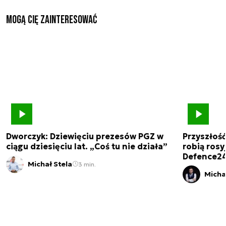
Mogą Cię zainteresować
Dworczyk: Dziewięciu prezesów PGZ w
Przyszłoś
ciągu dziesięciu lat. „Coś tu nie działa”
robią rosyj
Defence2
Michał Stela
3 min.
Micha