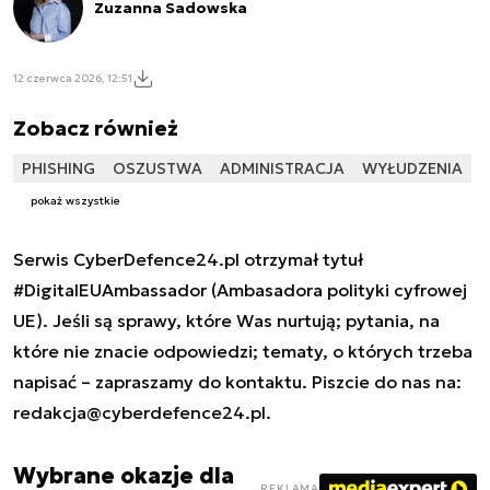
Zuzanna Sadowska
12 czerwca 2026, 12:51
Zobacz również
PHISHING
OSZUSTWA
ADMINISTRACJA
WYŁUDZENIA
pokaż wszystkie
Serwis CyberDefence24.pl otrzymał tytuł
#DigitalEUAmbassador (Ambasadora polityki cyfrowej
UE). Jeśli są sprawy, które Was nurtują; pytania, na
które nie znacie odpowiedzi; tematy, o których trzeba
napisać – zapraszamy do kontaktu. Piszcie do nas na:
redakcja@cyberdefence24.pl
.
Wybrane okazje dla
REKLAMA