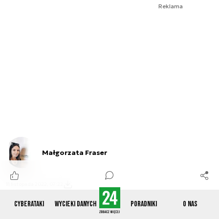
Reklama
Małgorzata Fraser
11 listopada 2022, 07:22
Cyberataki
Wycieki danych
Poradniki
O nas
Zobacz również