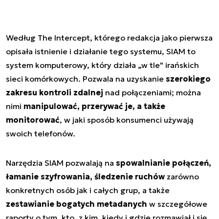
Według The Intercept, którego redakcja jako pierwsza
opisała istnienie i działanie tego systemu, SIAM to
system komputerowy, który działa „w tle" irańskich
sieci komórkowych. Pozwala na uzyskanie
szerokiego
zakresu kontroli zdalnej
nad połączeniami; można
nimi
manipulować, przerywać je, a także
monitorować
, w jaki sposób konsumenci używają
swoich telefonów.
Narzędzia SIAM pozwalają na
spowalnianie połączeń,
łamanie szyfrowania, śledzenie ruchów
zarówno
konkretnych osób jak i całych grup, a także
zestawianie bogatych metadanych
w szczegółowe
raporty o tym, kto, z kim, kiedy i gdzie rozmawiał i się