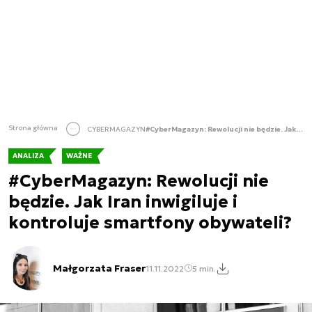
Strona główna
CYBERMAGAZYN
#CyberMagazyn: Rewolucji nie będzie. Jak Iran inwigiluje i kontroluje smartfony obywateli?
ANALIZA
WAŻNE
#CyberMagazyn: Rewolucji nie
będzie. Jak Iran inwigiluje i
kontroluje smartfony obywateli?
Małgorzata Fraser
11.11.2022
5 min.