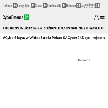
Cyberbezpieczeństwo
Armia i Służby
Polityka i prawo
Biznes i Finanse
Techno
#CyberMagazyn
Wideo
Strefa Pekao SA
Cyber24Days - rejestrac
Reklama