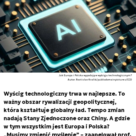
Jak Europa i Polska wypadają w wyścigu technologicznym?
Autor. Rostislav Kralik/publicdomainpictures/CC0
Wyścig technologiczny trwa w najlepsze. To
ważny obszar rywalizacji geopolitycznej,
która kształtuje globalny ład. Tempo zmian
nadają Stany Zjednoczone oraz Chiny. A gdzie
w tym wszystkim jest Europa i Polska?
„Musimy zmienić myślenie” – zaapelował prof.