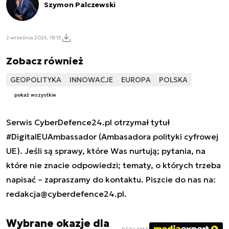
Szymon Palczewski
2 września 2025, 18:13
Zobacz również
GEOPOLITYKA
INNOWACJE
EUROPA
POLSKA
pokaż wszystkie
Serwis CyberDefence24.pl otrzymał tytuł
#DigitalEUAmbassador (Ambasadora polityki cyfrowej
UE). Jeśli są sprawy, które Was nurtują; pytania, na
które nie znacie odpowiedzi; tematy, o których trzeba
napisać – zapraszamy do kontaktu. Piszcie do nas na:
redakcja@cyberdefence24.pl
.
Wybrane okazje dla