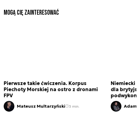
Mogą Cię zainteresować
Pierwsze takie ćwiczenia. Korpus
Niemiecki 
Piechoty Morskiej na ostro z dronami
dla brytyjs
FPV
podwykon
Mateusz Multarzyński
Adam 
3 min.