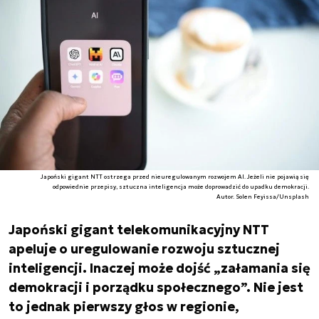
Japoński gigant NTT ostrzega przed nieuregulowanym rozwojem AI. Jeżeli nie pojawią się
odpowiednie przepisy, sztuczna inteligencja może doprowadzić do upadku demokracji.
Autor. Solen Feyissa/Unsplash
Japoński gigant telekomunikacyjny NTT
apeluje o uregulowanie rozwoju sztucznej
inteligencji. Inaczej może dojść „załamania się
demokracji i porządku społecznego”. Nie jest
to jednak pierwszy głos w regionie,