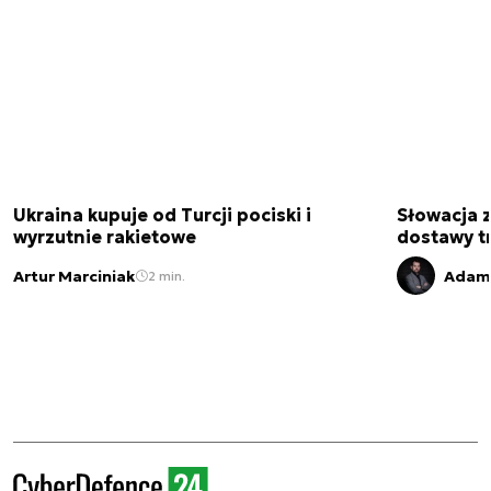
Ukraina kupuje od Turcji pociski i
Słowacja 
wyrzutnie rakietowe
dostawy t
Artur Marciniak
Adam 
2 min.