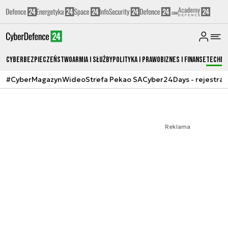
Cyberbezpieczeństwo
Armia i Służby
Polityka i prawo
Biznes i Finanse
Techno
#CyberMagazyn
Wideo
Strefa Pekao SA
Cyber24Days - rejestrac
Reklama