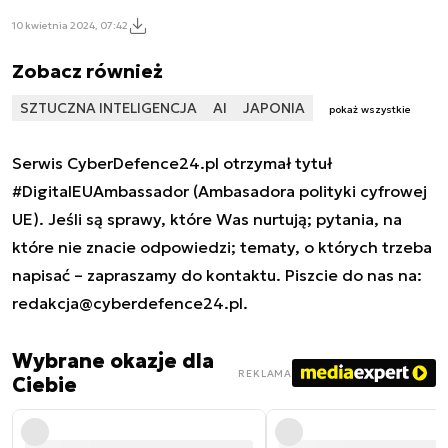
10 kwietnia 2024, 07:42
Zobacz również
SZTUCZNA INTELIGENCJA
AI
JAPONIA
pokaż wszystkie
Serwis CyberDefence24.pl otrzymał tytuł
#DigitalEUAmbassador (Ambasadora polityki cyfrowej
UE). Jeśli są sprawy, które Was nurtują; pytania, na
które nie znacie odpowiedzi; tematy, o których trzeba
napisać – zapraszamy do kontaktu. Piszcie do nas na:
redakcja@cyberdefence24.pl
.
Wybrane okazje dla
REKLAMA
Ciebie