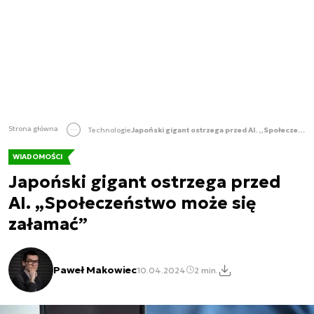
Strona główna
Technologie
Japoński gigant ostrzega przed AI. „Społeczeństwo może się załamać”
WIADOMOŚCI
Japoński gigant ostrzega przed
AI. „Społeczeństwo może się
załamać”
Paweł Makowiec
10.04.2024
2 min.