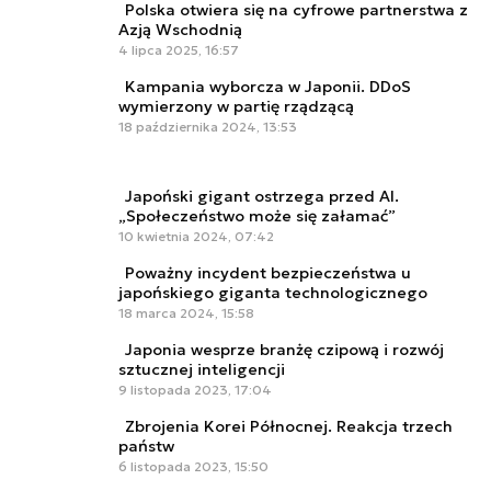
Polska otwiera się na cyfrowe partnerstwa z
Azją Wschodnią
4 lipca 2025, 16:57
Kampania wyborcza w Japonii. DDoS
wymierzony w partię rządzącą
18 października 2024, 13:53
Japoński gigant ostrzega przed AI.
„Społeczeństwo może się załamać”
10 kwietnia 2024, 07:42
Poważny incydent bezpieczeństwa u
japońskiego giganta technologicznego
18 marca 2024, 15:58
Japonia wesprze branżę czipową i rozwój
sztucznej inteligencji
9 listopada 2023, 17:04
Zbrojenia Korei Północnej. Reakcja trzech
państw
6 listopada 2023, 15:50