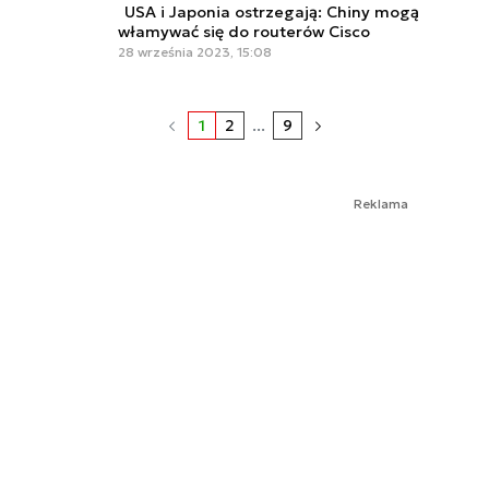
USA i Japonia ostrzegają: Chiny mogą
włamywać się do routerów Cisco
28 września 2023, 15:08
1
2
...
9
Reklama