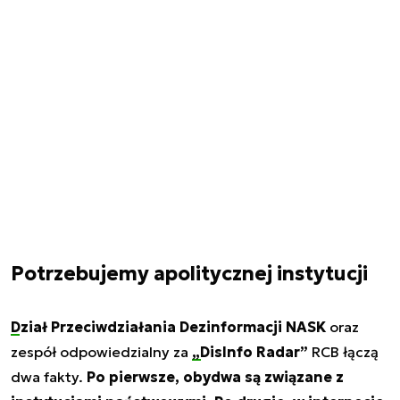
Potrzebujemy apolitycznej instytucji
Dział Przeciwdziałania Dezinformacji NASK
oraz
zespół odpowiedzialny za
„DisInfo Radar”
RCB łączą
dwa fakty.
Po pierwsze, obydwa są związane z