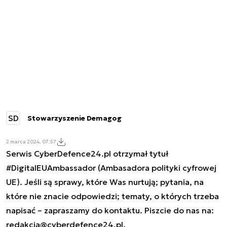
SD
Stowarzyszenie Demagog
2 marca 2024, 07:57
Serwis CyberDefence24.pl otrzymał tytuł
#DigitalEUAmbassador (Ambasadora polityki cyfrowej
UE). Jeśli są sprawy, które Was nurtują; pytania, na
które nie znacie odpowiedzi; tematy, o których trzeba
napisać – zapraszamy do kontaktu. Piszcie do nas na:
redakcja@cyberdefence24.pl
.