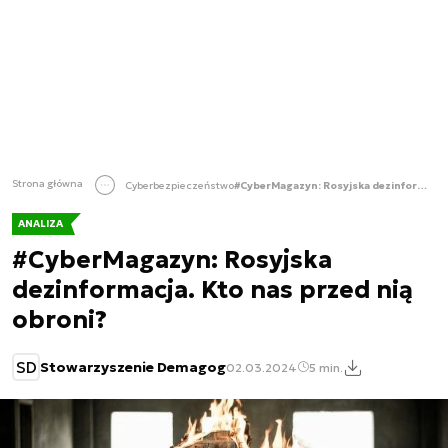
Strona główna
Cyberbezpieczeństwo
#CyberMagazyn: Rosyjska dezinformacja. Kto nas przed nią obroni?
ANALIZA
#CyberMagazyn: Rosyjska
dezinformacja. Kto nas przed nią
obroni?
SD
Stowarzyszenie Demagog
02.03.2024
5 min.