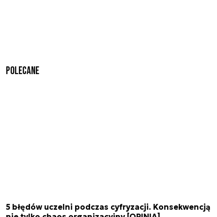
Polecane
5 błędów uczelni podczas cyfryzacji. Konsekwencją
nie tylko chaos organizacyjny [OPINIA]