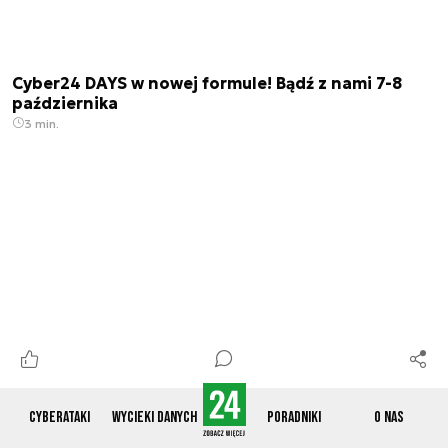
Cyber24 DAYS w nowej formule! Bądź z nami 7-8
października
3 min.
Polskie alternatywy dla WhatsAppa od wojska i
rządu. Przełom w komunikacji służb
Cyberataki
Wycieki danych
Poradniki
O nas
4 min.