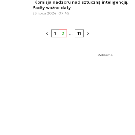
Komisja nadzoru nad sztuczną inteligencją.
Padły ważne daty
25 lipca 2024, 07:45
1
2
...
11
Reklama