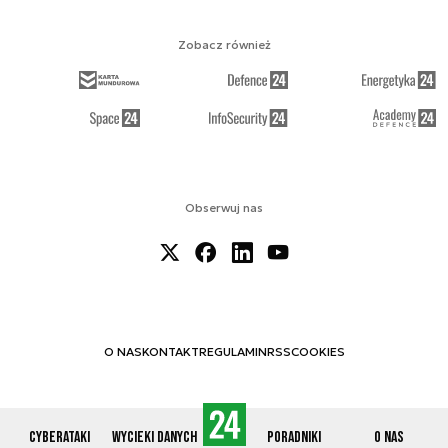
Zobacz również
Obserwuj nas
O NAS
KONTAKT
REGULAMIN
RSS
COOKIES
Cyberataki
Wycieki danych
Poradniki
O nas
© 2012-2026 CYBERDEFENCE24