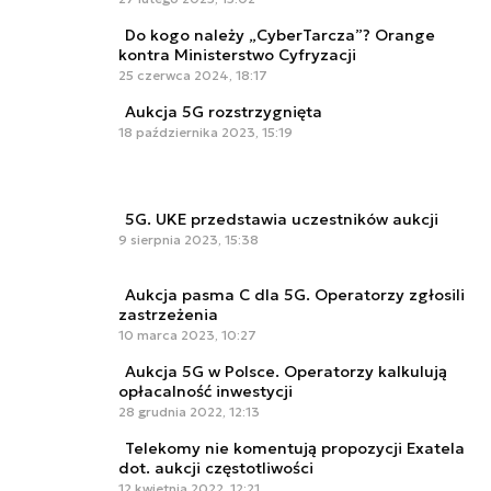
Do kogo należy „CyberTarcza”? Orange
kontra Ministerstwo Cyfryzacji
25 czerwca 2024, 18:17
Aukcja 5G rozstrzygnięta
18 października 2023, 15:19
5G. UKE przedstawia uczestników aukcji
9 sierpnia 2023, 15:38
Aukcja pasma C dla 5G. Operatorzy zgłosili
zastrzeżenia
10 marca 2023, 10:27
Aukcja 5G w Polsce. Operatorzy kalkulują
opłacalność inwestycji
28 grudnia 2022, 12:13
Telekomy nie komentują propozycji Exatela
dot. aukcji częstotliwości
12 kwietnia 2022, 12:21