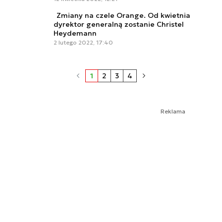
Zmiany na czele Orange. Od kwietnia
dyrektor generalną zostanie Christel
Heydemann
2 lutego 2022, 17:40
1
2
3
4
Reklama