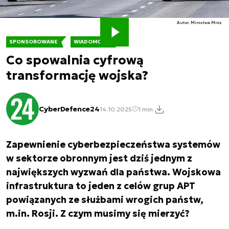
Autor. Mirosław Mróz
SPONSOROWANE
WIADOMOŚCI
Co spowalnia cyfrową
transformację wojska?
CyberDefence24
14.10.2025
1 min.
Zapewnienie cyberbezpieczeństwa systemów
w sektorze obronnym jest dziś jednym z
największych wyzwań dla państwa. Wojskowa
infrastruktura to jeden z celów grup APT
powiązanych ze służbami wrogich państw,
m.in. Rosji. Z czym musimy się mierzyć?