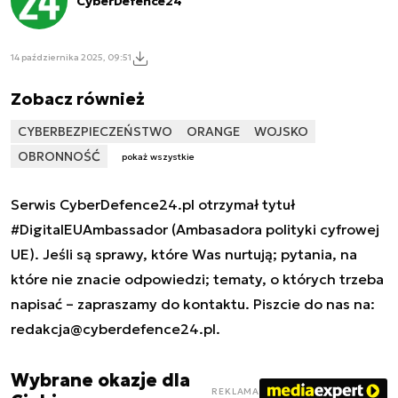
CyberDefence24
14 października 2025, 09:51
Zobacz również
CYBERBEZPIECZEŃSTWO
ORANGE
WOJSKO
OBRONNOŚĆ
pokaż wszystkie
Serwis CyberDefence24.pl otrzymał tytuł
#DigitalEUAmbassador (Ambasadora polityki cyfrowej
UE). Jeśli są sprawy, które Was nurtują; pytania, na
które nie znacie odpowiedzi; tematy, o których trzeba
napisać – zapraszamy do kontaktu. Piszcie do nas na:
redakcja@cyberdefence24.pl
.
Wybrane okazje dla
REKLAMA