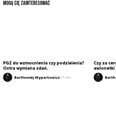
Mogą Cię zainteresować
PGZ do wzmocnienia czy podzielenia?
Czy za cen
Ostra wymiana zdań.
awionetki 
Bartłomiej Wypartowicz
Bartł
1 min.