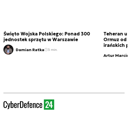
Święto Wojska Polskiego: Ponad 300
Teheran uz
jednostek sprzętu w Warszawie
Ormuz od 
irańskich
Damian Ratka
3 min.
Artur Marci