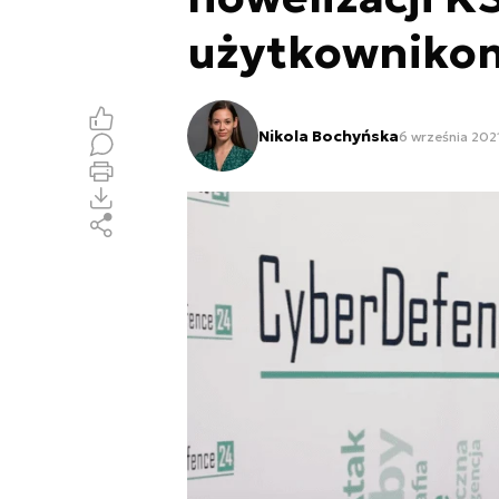
użytkowniko
Nikola Bochyńska
6 września 2021