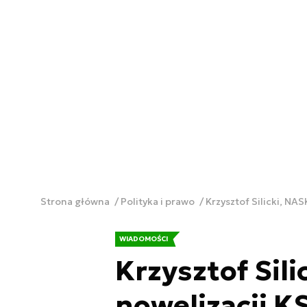
Strona główna
Polityka i prawo
Krzysztof Silicki, N
WIADOMOŚCI
Krzysztof Sil
nowelizacji 