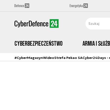
Cyberbezpieczeństwo
Armia i Służ
#CyberMagazyn
Wideo
Strefa Pekao SA
Cyber24Days - r