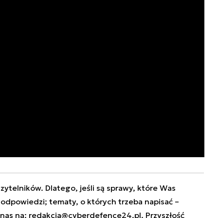
zytelników. Dlatego, jeśli są sprawy, które Was
e odpowiedzi; tematy, o których trzeba napisać –
 nas na:
redakcja@cyberdefence24.pl
. Przyszłość