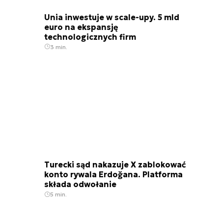
Unia inwestuje w scale-upy. 5 mld
euro na ekspansję
technologicznych firm
3 min.
Turecki sąd nakazuje X zablokować
konto rywala Erdoğana. Platforma
składa odwołanie
5 min.