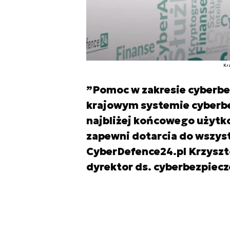
Kr
”Pomoc w zakresie cyberbe
krajowym systemie cyberbe
najbliżej końcowego użytko
zapewni dotarcia do wszyst
CyberDefence24.pl Krzyszto
dyrektor ds. cyberbezpiec