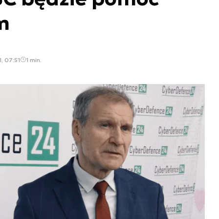
m
, 07:51
1 min.