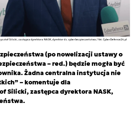
zysztof Silicki, zastępca dyrektora NASK, dyrektor ds. cyberbezpieczeństwa / fot. CyberDefence24.pl
zpieczeństwa (po nowelizacji ustawy o
zpieczeństwa – red.) będzie mogła być
wnika. Żadna centralna instytucja nie
kich” – komentuje dla
f Silicki, zastępca dyrektora NASK,
zeństwa.