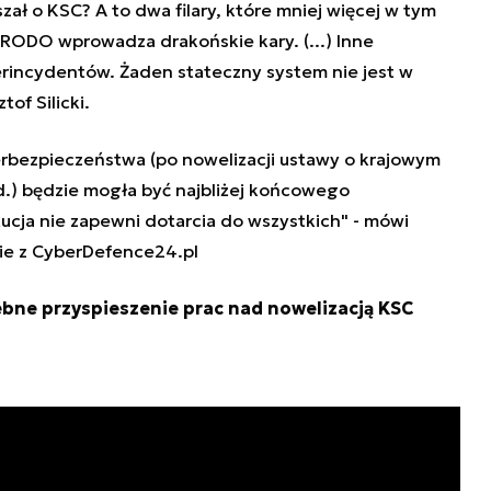
zał o KSC? A to dwa filary, które mniej więcej w tym
RODO wprowadza drakońskie kary. (...) Inne
rincydentów. Żaden stateczny system nie jest w
tof Silicki.
erbezpieczeństwa
(po nowelizacji ustawy o krajowym
.) będzie mogła być najbliżej końcowego
ucja nie zapewni dotarcia do wszystkich" - mówi
ie z CyberDefence24.pl
ebne przyspieszenie prac nad nowelizacją KSC