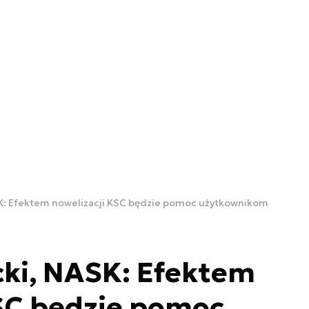
ASK: Efektem nowelizacji KSC będzie pomoc użytkownikom
icki, NASK: Efektem
KSC będzie pomoc