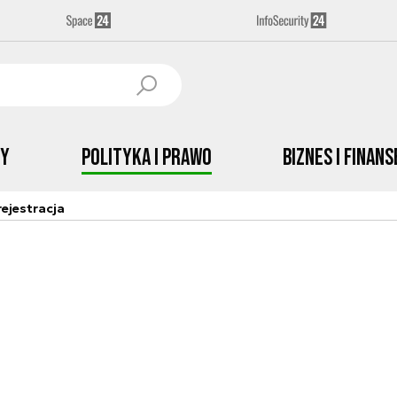
by
Polityka i prawo
Biznes i Finans
ejestracja