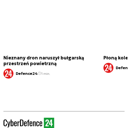
Nieznany dron naruszył bułgarską
Płoną kole
przestrzeń powietrzną
Defen
Defence24
1 min.