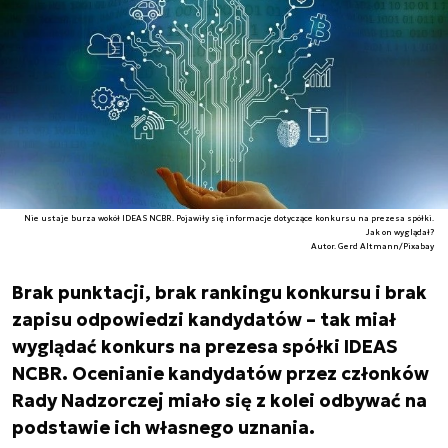
Nie ustaje burza wokół IDEAS NCBR. Pojawiły się informacje dotyczące konkursu na prezesa spółki.
Jak on wyglądał?
Autor. Gerd Altmann/Pixabay
Brak punktacji, brak rankingu konkursu i brak
zapisu odpowiedzi kandydatów – tak miał
wyglądać konkurs na prezesa spółki IDEAS
NCBR. Ocenianie kandydatów przez członków
Rady Nadzorczej miało się z kolei odbywać na
podstawie ich własnego uznania.