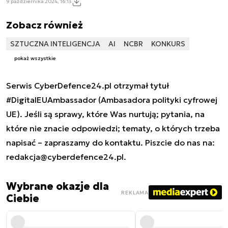
9 października 2024, 16:13
Zobacz również
SZTUCZNA INTELIGENCJA
AI
NCBR
KONKURS
pokaż wszystkie
Serwis CyberDefence24.pl otrzymał tytuł
#DigitalEUAmbassador (Ambasadora polityki cyfrowej
UE). Jeśli są sprawy, które Was nurtują; pytania, na
które nie znacie odpowiedzi; tematy, o których trzeba
napisać – zapraszamy do kontaktu. Piszcie do nas na:
redakcja@cyberdefence24.pl
.
Wybrane okazje dla
REKLAMA
Ciebie