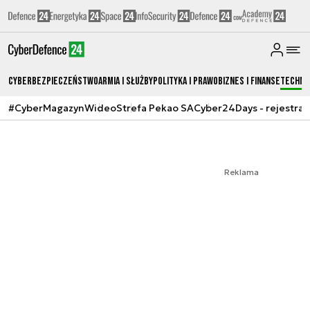
Cyberbezpieczeństwo
Armia i Służby
Polityka i prawo
Biznes i Finanse
Techno
#CyberMagazyn
Wideo
Strefa Pekao SA
Cyber24Days - rejestrac
Reklama