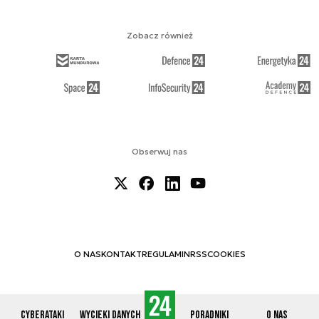
Zobacz również
Obserwuj nas
O NAS
KONTAKT
REGULAMIN
RSS
COOKIES
Cyberataki
Wycieki danych
Poradniki
O nas
© 2012-2026 CYBERDEFENCE24