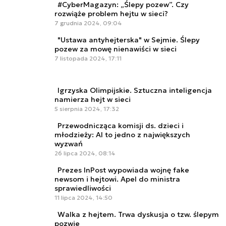
#CyberMagazyn: „Ślepy pozew”. Czy
rozwiąże problem hejtu w sieci?
7 grudnia 2024, 09:04
"Ustawa antyhejterska" w Sejmie. Ślepy
pozew za mowę nienawiści w sieci
7 listopada 2024, 17:11
Igrzyska Olimpijskie. Sztuczna inteligencja
namierza hejt w sieci
5 sierpnia 2024, 17:32
Przewodnicząca komisji ds. dzieci i
młodzieży: AI to jedno z największych
wyzwań
26 lipca 2024, 08:14
Prezes InPost wypowiada wojnę fake
newsom i hejtowi. Apel do ministra
sprawiedliwości
11 lipca 2024, 14:50
Walka z hejtem. Trwa dyskusja o tzw. ślepym
pozwie