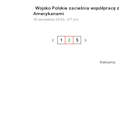
Wojsko Polskie zacieśnia współpracę z
Amerykanami
10 września 2024, 07:44
1
2
3
Reklama