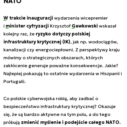
NATO
W trakcie inauguracji
wydarzenia wicepremier
i
minister cyfryzacji
Krzysztof
Gawkowski
wskazał
kolejny raz, że
ryzyko dotyczy polskiej
infrastruktury krytycznej (IK)
, jak np. wodociągów,
kanalizacji czy energociepłowni. Z perspektywy kraju
mówimy o strategicznych obszarach, których
zakłócenie generuje poważne konsekwencje. Jakie?
Najlepiej pokazują to ostatnie wydarzenia w Hiszpanii i
Portugalii.
Co polskie cyberwojska robią, aby zadbać o
bezpieczeństwo infrastruktury krytycznej? Okazuje
się, że są bardzo aktywne na tym polu, a do tego
próbują
zmienić myślenie i podejście całego NATO.