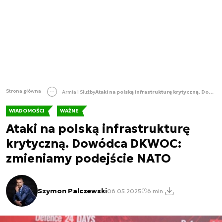
Strona główna
Armia i Służby
Ataki na polską infrastrukturę krytyczną. Dowódca DKWOC: zmieniamy podejście NATO
WIADOMOŚCI
WAŻNE
Ataki na polską infrastrukturę
krytyczną. Dowódca DKWOC:
zmieniamy podejście NATO
Szymon Palczewski
06.05.2025
6 min.