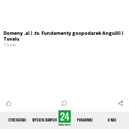
Domeny .ai i .tv. Fundamenty gospodarek Anguilli i
Tuvalu
3 min.
Cyberataki
Wycieki danych
Poradniki
O nas
Armia USA masowo likwiduje konta na
platformach. Oto czego może nauczyć się Wojsko