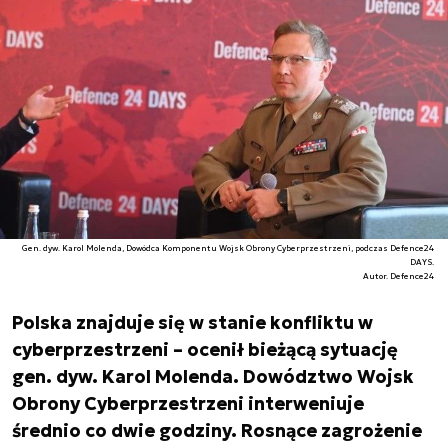
Gen. dyw. Karol Molenda, Dowódca Komponentu Wojsk Obrony Cyberprzestrzeni, podczas Defence24
DAYS.
Autor. Defence24
Polska znajduje się w stanie konfliktu w
cyberprzestrzeni – ocenił bieżącą sytuację
gen. dyw. Karol Molenda. Dowództwo Wojsk
Obrony Cyberprzestrzeni interweniuje
średnio co dwie godziny. Rosnące zagrożenie