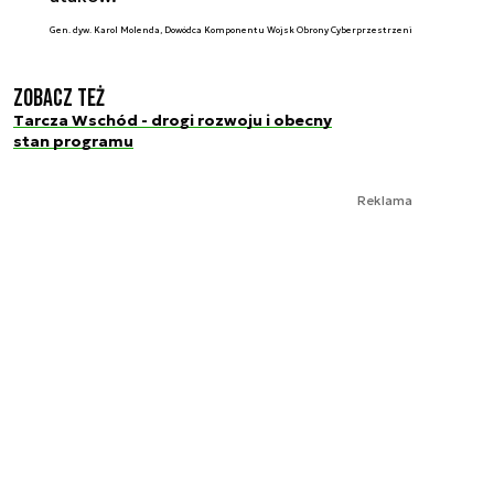
Gen. dyw. Karol Molenda, Dowódca Komponentu Wojsk Obrony Cyberprzestrzeni
Zobacz też
Tarcza Wschód - drogi rozwoju i obecny
stan programu
Reklama