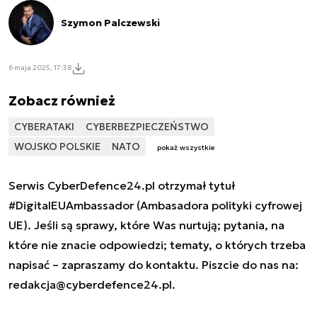
Szymon Palczewski
6 maja 2025, 17:38
Zobacz również
CYBERATAKI
CYBERBEZPIECZEŃSTWO
WOJSKO POLSKIE
NATO
pokaż wszystkie
Serwis CyberDefence24.pl otrzymał tytuł
#DigitalEUAmbassador (Ambasadora polityki cyfrowej
UE). Jeśli są sprawy, które Was nurtują; pytania, na
które nie znacie odpowiedzi; tematy, o których trzeba
napisać – zapraszamy do kontaktu. Piszcie do nas na:
redakcja@cyberdefence24.pl
.