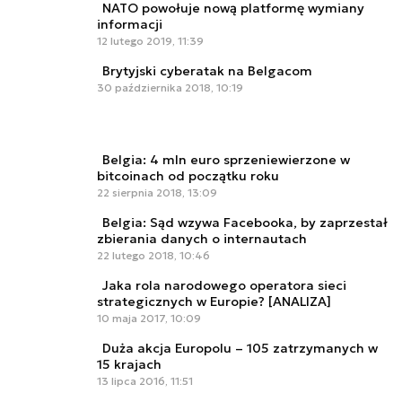
NATO powołuje nową platformę wymiany
informacji
12 lutego 2019, 11:39
Brytyjski cyberatak na Belgacom
30 października 2018, 10:19
Belgia: 4 mln euro sprzeniewierzone w
bitcoinach od początku roku
22 sierpnia 2018, 13:09
Belgia: Sąd wzywa Facebooka, by zaprzestał
zbierania danych o internautach
22 lutego 2018, 10:46
Jaka rola narodowego operatora sieci
strategicznych w Europie? [ANALIZA]
10 maja 2017, 10:09
Duża akcja Europolu – 105 zatrzymanych w
15 krajach
13 lipca 2016, 11:51