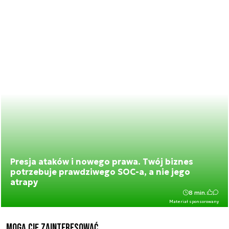
Presja ataków i nowego prawa. Twój biznes
potrzebuje prawdziwego SOC-a, a nie jego
atrapy
8 min.
Materiał sponsorowany
Mogą Cię zainteresować