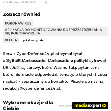
27 maja 2020, 08:31
Źródło:
Zobacz również
KORONAWIRUS
APLIKACJA DO MONITOROWANIA ROZPRZESTRZENIANIA
SIĘ KORONAWIRUSA
BELGIA
pokaż wszystkie
Serwis CyberDefence24.pl otrzymał tytuł
#DigitalEUAmbassador (Ambasadora polityki cyfrowej
UE). Jeśli są sprawy, które Was nurtują; pytania, na
które nie znacie odpowiedzi; tematy, o których trzeba
napisać – zapraszamy do kontaktu. Piszcie do nas na:
redakcja@cyberdefence24.pl
.
Wybrane okazje dla
REKLAMA
Ciebie