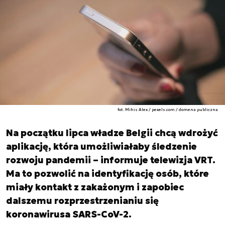
fot. Mihis Alex / pexels.com / domena publiczna
Na początku lipca władze Belgii chcą wdrożyć
aplikację, która umożliwiałaby śledzenie
rozwoju pandemii – informuje telewizja VRT.
Ma to pozwolić na identyfikację osób, które
miały kontakt z zakażonym i zapobiec
dalszemu rozprzestrzenianiu się
koronawirusa SARS-CoV-2.