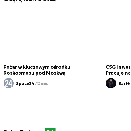
Pożar w kluczowym ośrodku
CSG inwes
Roskosmosu pod Moskwą
Pracuje n
Space24
Bartł
2 min.