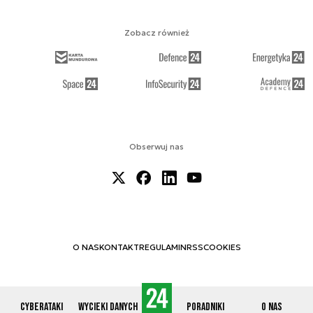
Zobacz również
Obserwuj nas
O NAS
KONTAKT
REGULAMIN
RSS
COOKIES
Cyberataki
Wycieki danych
Poradniki
O nas
© 2012-2026 CYBERDEFENCE24