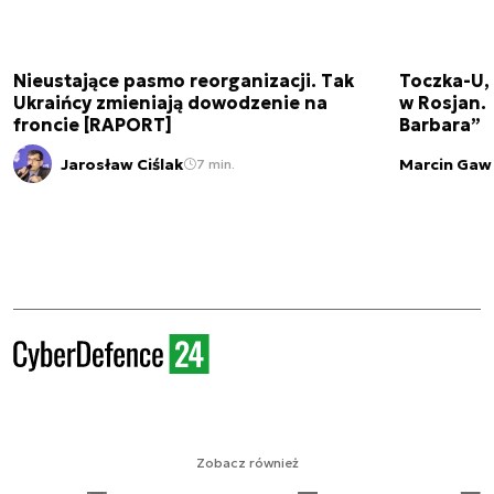
Nieustające pasmo reorganizacji. Tak
Toczka-U,
Ukraińcy zmieniają dowodzenie na
w Rosjan. 
froncie [RAPORT]
Barbara”
Jarosław Ciślak
Marcin Gaw
7 min.
Zobacz również