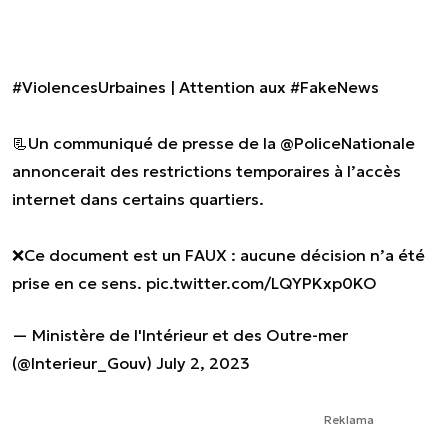
#ViolencesUrbaines
| Attention aux
#FakeNews
📃Un communiqué de presse de la
@PoliceNationale
annoncerait des restrictions temporaires à l’accès
internet dans certains quartiers.
❌Ce document est un FAUX : aucune décision n’a été
prise en ce sens.
pic.twitter.com/LQYPKxp0KO
— Ministère de l'Intérieur et des Outre-mer
(@Interieur_Gouv)
July 2, 2023
Reklama