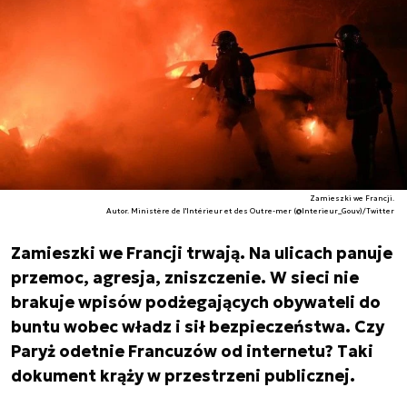
Zamieszki we Francji.
Autor. Ministère de l'Intérieur et des Outre-mer (@Interieur_Gouv)/Twitter
Zamieszki we Francji trwają. Na ulicach panuje
przemoc, agresja, zniszczenie. W sieci nie
brakuje wpisów podżegających obywateli do
buntu wobec władz i sił bezpieczeństwa. Czy
Paryż odetnie Francuzów od internetu? Taki
dokument krąży w przestrzeni publicznej.