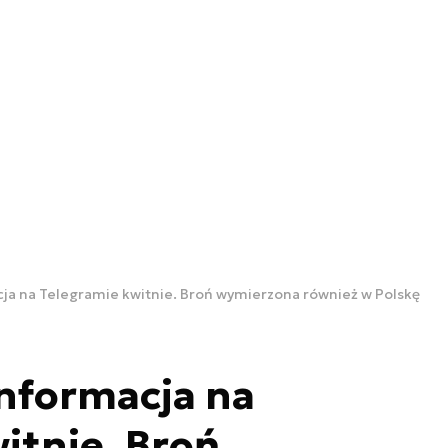
ja na Telegramie kwitnie. Broń wymierzona również w Polskę
nformacja na
itnie. Broń