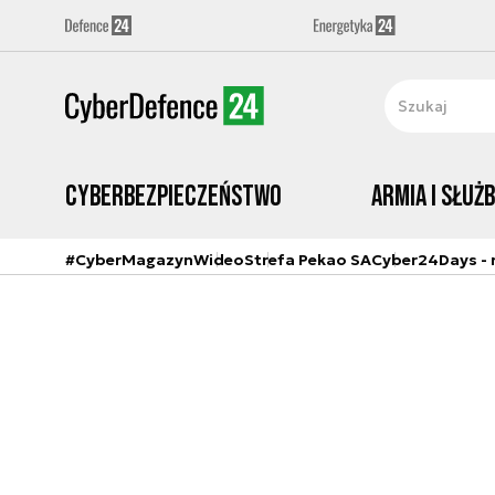
Cyberbezpieczeństwo
Armia i Służ
#CyberMagazyn
Wideo
Strefa Pekao SA
Cyber24Days - r