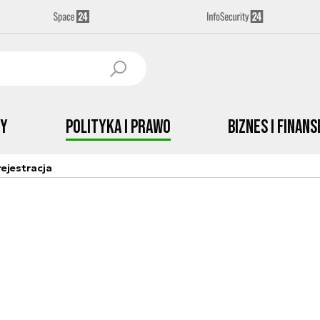
by
Polityka i prawo
Biznes i Finans
ejestracja