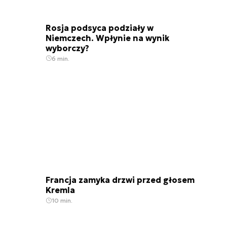
Rosja podsyca podziały w
Niemczech. Wpłynie na wynik
wyborczy?
6 min.
Francja zamyka drzwi przed głosem
Kremla
10 min.