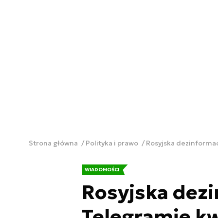
Strona główna
Polityka i prawo
Rosyjska dezinformac
WIADOMOŚCI
Rosyjska dezi
Telegramie kw