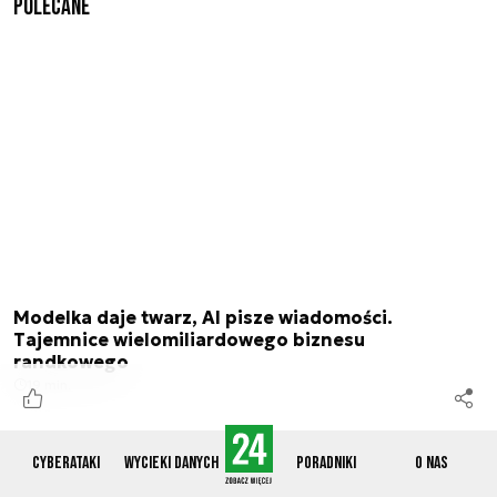
Polecane
Modelka daje twarz, AI pisze wiadomości.
Tajemnice wielomiliardowego biznesu
randkowego
19 min.
Cyberataki
Wycieki danych
Poradniki
O nas