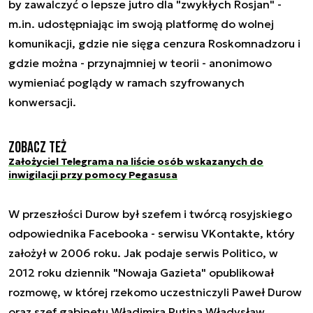
by zawalczyć o lepsze jutro dla "zwykłych Rosjan" -
m.in. udostępniając im swoją platformę do wolnej
komunikacji, gdzie nie sięga cenzura Roskomnadzoru i
gdzie można - przynajmniej w teorii - anonimowo
wymieniać poglądy w ramach szyfrowanych
konwersacji.
Zobacz też
Założyciel Telegrama na liście osób wskazanych do
inwigilacji przy pomocy Pegasusa
W przeszłości Durow był szefem i twórcą rosyjskiego
odpowiednika Facebooka - serwisu VKontakte, który
założył w 2006 roku. Jak podaje serwis Politico, w
2012 roku dziennik "Nowaja Gazieta" opublikował
rozmowę, w której rzekomo uczestniczyli Paweł Durow
oraz szef gabinetu Władimira Putina Władysław