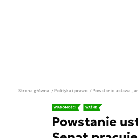
Strona główna
Polityka i prawo
Powstanie ustawa „a
WIADOMOŚCI
WAŻNE
Powstanie us
Senat pracuj