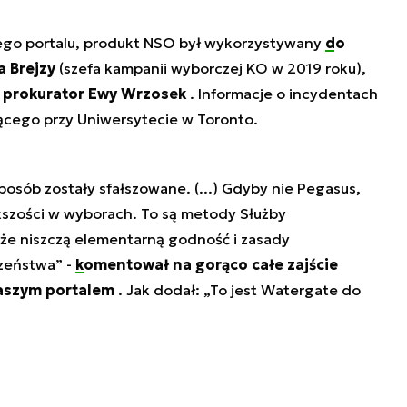
ego portalu, produkt NSO był wykorzystywany
do
a Brejzy
(szefa kampanii wyborczej KO w 2019 roku),
 prokurator Ewy Wrzosek
. Informacje o incydentach
ającego przy Uniwersytecie w Toronto.
posób zostały sfałszowane. (...) Gdyby nie Pegasus,
kszości w wyborach. To są metody Służby
że niszczą elementarną godność i zasady
zeństwa” -
komentował na gorąco całe zajście
naszym portalem
. Jak dodał: „To jest Watergate do