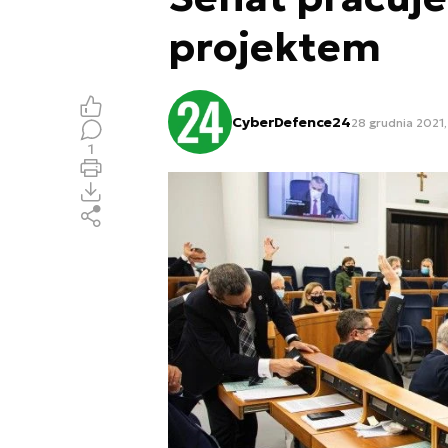
projektem
CyberDefence24
28 grudnia 2021,
1