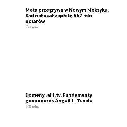
Meta przegrywa w Nowym Meksyku.
Sąd nakazał zapłatę 567 mln
dolarów
3 min.
Domeny .ai i .tv. Fundamenty
gospodarek Anguilli i Tuvalu
3 min.