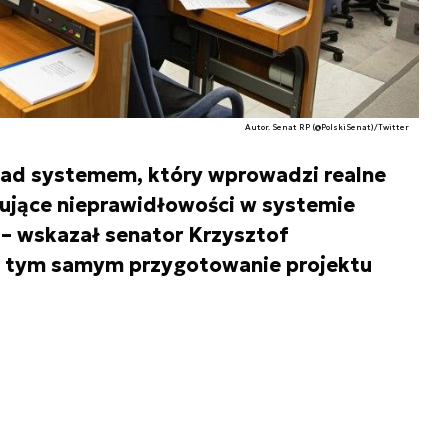
Autor. Senat RP (@PolskiSenat)/Twitter
nad systemem, który wprowadzi realne
nujące nieprawidłowości w systemie
– wskazał senator Krzysztof
c tym samym przygotowanie projektu