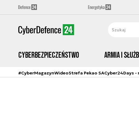
Cyberbezpieczeństwo
Armia i Służ
#CyberMagazyn
Wideo
Strefa Pekao SA
Cyber24Days - r