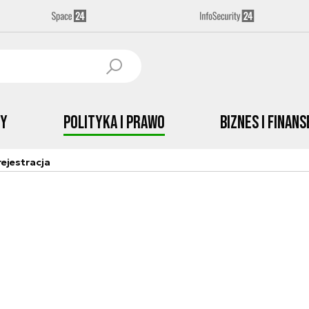
by
Polityka i prawo
Biznes i Finans
ejestracja