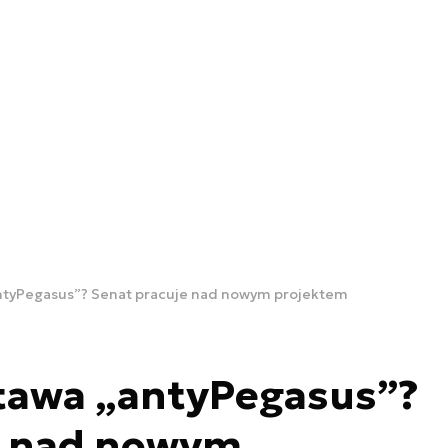
ntyPegasus”? Senat pracuje nad nowym projektem
tawa „antyPegasus”?
e nad nowym