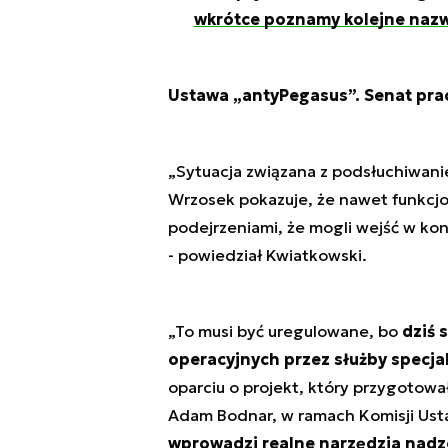
wkrótce poznamy kolejne naz
Ustawa „antyPegasus”. Senat pra
„Sytuacja związana z podsłuchiwanie
Wrzosek pokazuje, że nawet funkcjon
podejrzeniami, że mogli wejść w kon
- powiedział Kwiatkowski.
„To musi być uregulowane, bo
dziś 
operacyjnych przez służby specjal
oparciu o projekt, który przygotow
Adam Bodnar, w ramach Komisji Us
wprowadzi realne narzędzia nadzo