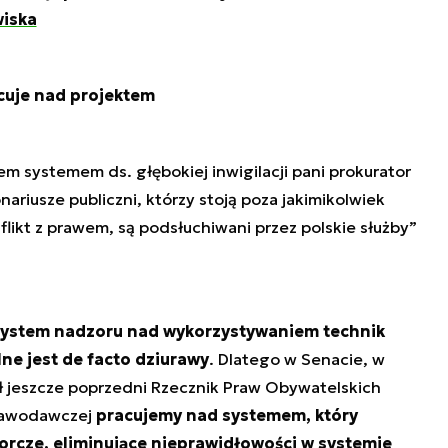
wiska
cuje nad projektem
m systemem ds. głębokiej inwigilacji pani prokurator
ariusze publiczni, którzy stoją poza jakimikolwiek
flikt z prawem, są podsłuchiwani przez polskie służby”
system nadzoru nad wykorzystywaniem technik
ne jest de facto dziurawy
. Dlatego w Senacie, w
ał jeszcze poprzedni Rzecznik Praw Obywatelskich
tawodawczej
pracujemy nad systemem, który
rcze, eliminujące nieprawidłowości w systemie