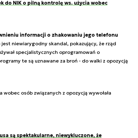
ek do NIK o pilną kontrolę ws. użycia wobec
wnieniu informacji o zhakowaniu jego telefonu
o jest niewiarygodny skandal, pokazujący, że rząd
 używał specjalistycznych oprogramowań o
rogramy te są uznawane za broń - do walki z opozycją
a wobec osób związanych z opozycją wywołała
sa są spektakularne, niewykluczone, że