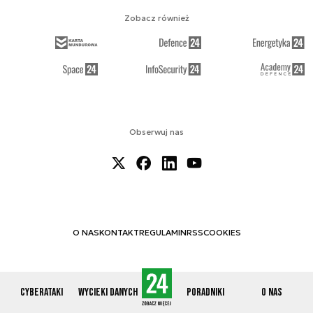
Zobacz również
Obserwuj nas
O NAS
KONTAKT
REGULAMIN
RSS
COOKIES
Cyberataki
Wycieki danych
Poradniki
O nas
© 2012-2026 CYBERDEFENCE24