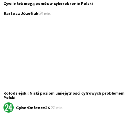
Cywile też mogą pomóc w cyberobronie Polski
Bartosz Józefiak
1 min.
Kołodziejski: Niski poziom umiejętności cyfrowych problemem
Polski
CyberDefence24
1 min.