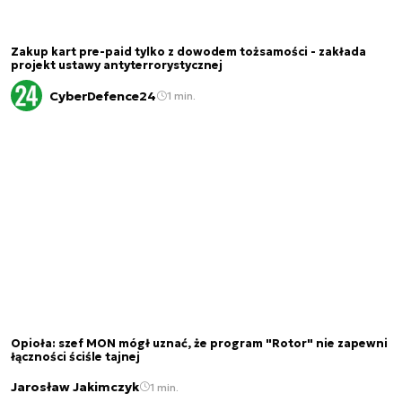
Zakup kart pre-paid tylko z dowodem tożsamości - zakłada
projekt ustawy antyterrorystycznej
CyberDefence24
1 min.
Opioła: szef MON mógł uznać, że program "Rotor" nie zapewni
łączności ściśle tajnej
Jarosław Jakimczyk
1 min.