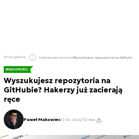
Strona główna
Cyberbezpieczeństwo
Wyszukujesz repozytoria na GitHubie? Hakerzy już zacierają ręce
WIADOMOŚCI
Wyszukujesz repozytoria na
GitHubie? Hakerzy już zacierają
ręce
Paweł Makowiec
12.04.2024
2 min.