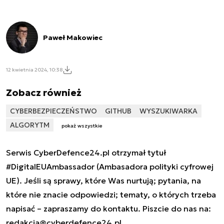
Paweł Makowiec
12 kwietnia 2024, 10:38
Zobacz również
CYBERBEZPIECZEŃSTWO
GITHUB
WYSZUKIWARKA
ALGORYTM
pokaż wszystkie
Serwis CyberDefence24.pl otrzymał tytuł
#DigitalEUAmbassador (Ambasadora polityki cyfrowej
UE). Jeśli są sprawy, które Was nurtują; pytania, na
które nie znacie odpowiedzi; tematy, o których trzeba
napisać – zapraszamy do kontaktu. Piszcie do nas na:
redakcja@cyberdefence24.pl
.