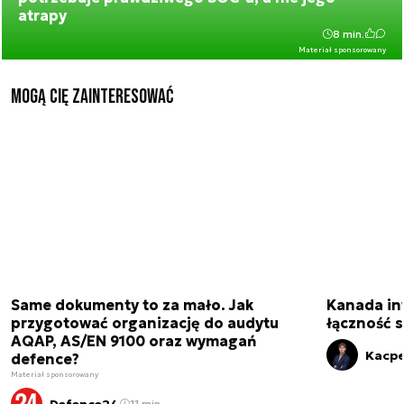
atrapy
8 min.
Materiał sponsorowany
Mogą Cię zainteresować
Same dokumenty to za mało. Jak
Kanada in
przygotować organizację do audytu
łączność s
AQAP, AS/EN 9100 oraz wymagań
Kacpe
defence?
Materiał sponsorowany
Defence24
11 min.