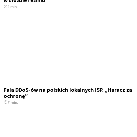
w służbie reżimu
2 min.
Fala DDoS-ów na polskich lokalnych ISP. „Haracz za
ochronę”
7 min.