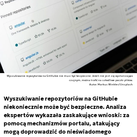
Wyszukiwanie repozytoriów na GitHubie nie musi być bezpieczne. Jeżeli nie jest się wystarczająco
czujnym, można trafić na szkodliwe paczki plików.
Autor. Markus Winkler/Unsplash
Wyszukiwanie repozytoriów na GitHubie
niekoniecznie może być bezpieczne. Analiza
ekspertów wykazała zaskakujące wnioski: za
pomocą mechanizmów portalu, atakujący
mogą doprowadzić do nieświadomego