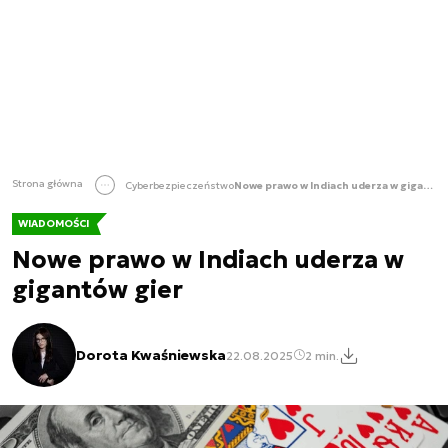
Strona główna
Cyberbezpieczeństwo
Nowe prawo w Indiach uderza w gigantów gier
WIADOMOŚCI
Nowe prawo w Indiach uderza w
gigantów gier
Dorota Kwaśniewska
22.08.2025
2 min.