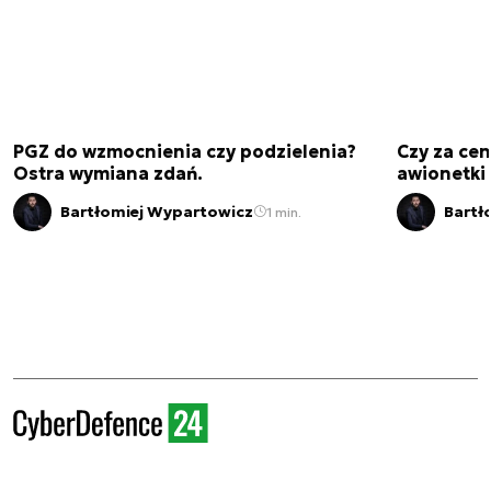
PGZ do wzmocnienia czy podzielenia?
Czy za cen
Ostra wymiana zdań.
awionetki 
Bartłomiej Wypartowicz
Bartł
1 min.