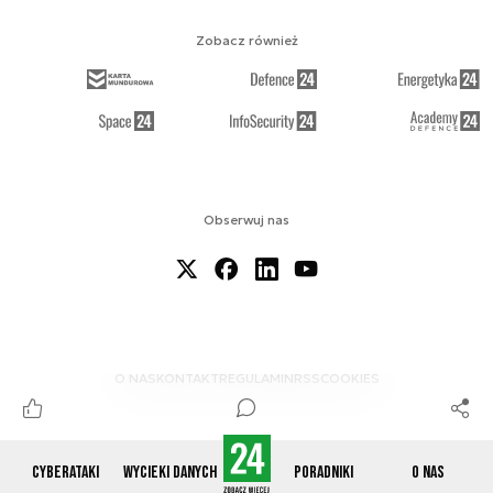
Zobacz również
Obserwuj nas
O NAS
KONTAKT
REGULAMIN
RSS
COOKIES
Cyberataki
Wycieki danych
Poradniki
O nas
© 2012-2026 CYBERDEFENCE24