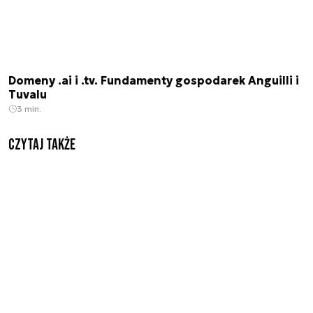
Domeny .ai i .tv. Fundamenty gospodarek Anguilli i
Tuvalu
3 min.
Czytaj także