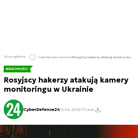
Strona główna
Cyberbezpieczeństwo
Rosyjscy hakerzy atakują kamery monitoringu w Ukrainie
WIADOMOŚCI
Rosyjscy hakerzy atakują kamery
monitoringu w Ukrainie
CyberDefence24
12.04.2023
2 min.