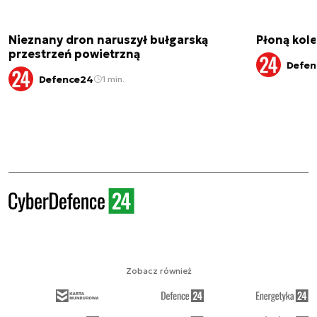
Nieznany dron naruszył bułgarską
Płoną kole
przestrzeń powietrzną
Defen
Defence24
1 min.
Zobacz również