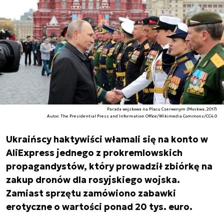
Parada wojskowa na Placu Czerwonym (Moskwa, 2017)
Autor. The Presidential Press and Information Office/Wikimedia Commons/CC4.0
Ukraińscy haktywiści włamali się na konto w
AliExpress jednego z prokremlowskich
propagandystów, który prowadził zbiórkę na
zakup dronów dla rosyjskiego wojska.
Zamiast sprzętu zamówiono zabawki
erotyczne o wartości ponad 20 tys. euro.