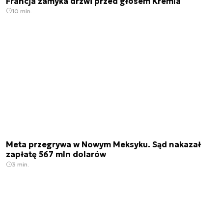
Francja zamyka drzwi przed głosem Kremla
10 min.
Meta przegrywa w Nowym Meksyku. Sąd nakazał
zapłatę 567 mln dolarów
3 min.