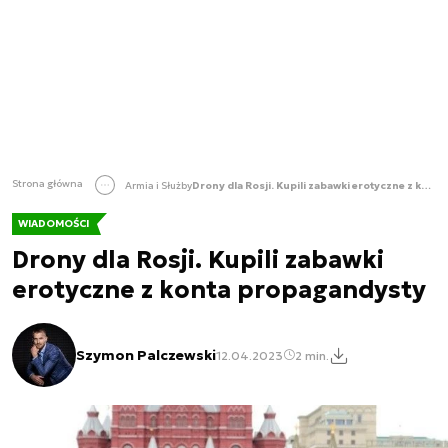
Strona główna
Armia i Służby
Drony dla Rosji. Kupili zabawki erotyczne z konta propagandysty
WIADOMOŚCI
Drony dla Rosji. Kupili zabawki
erotyczne z konta propagandysty
Szymon Palczewski
12.04.2023
2 min.