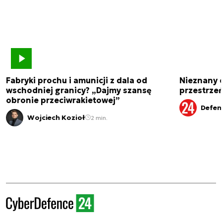
Fabryki prochu i amunicji z dala od
Nieznany 
wschodniej granicy? „Dajmy szansę
przestrze
obronie przeciwrakietowej”
Defen
Wojciech Kozioł
2 min.