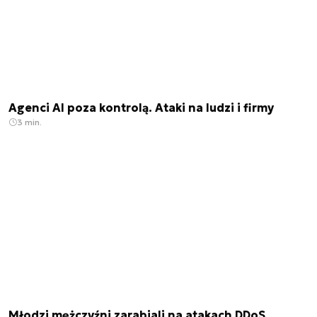
Agenci AI poza kontrolą. Ataki na ludzi i firmy
3 min.
Młodzi mężczyźni zarabiali na atakach DDoS.