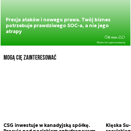
Presja ataków i nowego prawa. Twój biznes
potrzebuje prawdziwego SOC-a, a nie jego
atrapy
8 min.
Materiał sponsorowany
Mogą Cię zainteresować
CSG inwestuje w kanadyjską spółkę.
Klęska Su-
Pracuje nad pociskiem antydronowym
rosyjskie