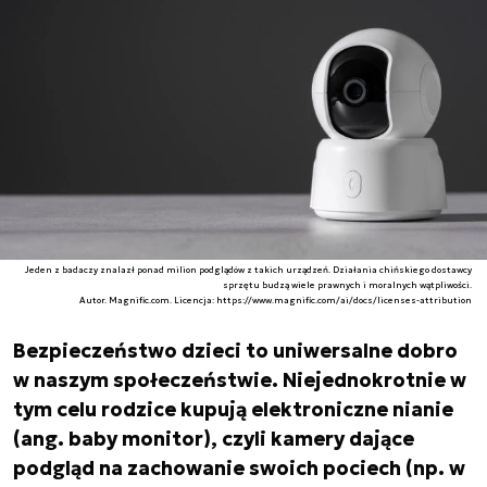
Jeden z badaczy znalazł ponad milion podglądów z takich urządzeń. Działania chińskiego dostawcy
sprzętu budzą wiele prawnych i moralnych wątpliwości.
Autor. Magnific.com. Licencja: https://www.magnific.com/ai/docs/licenses-attribution
Bezpieczeństwo dzieci to uniwersalne dobro
w naszym społeczeństwie. Niejednokrotnie w
tym celu rodzice kupują elektroniczne nianie
(ang. baby monitor), czyli kamery dające
podgląd na zachowanie swoich pociech (np. w