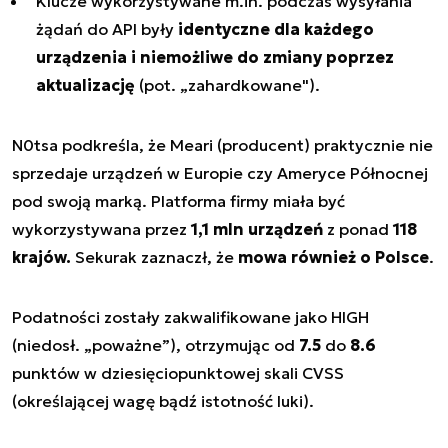
Klucze wykorzystywane m.in. podczas wysyłania
żądań do API były
identyczne dla każdego
urządzenia i niemożliwe do zmiany poprzez
aktualizację
(pot. „zahardkowane").
N0tsa podkreśla, że Meari (producent) praktycznie nie
sprzedaje urządzeń w Europie czy Ameryce Północnej
pod swoją marką. Platforma firmy miała być
wykorzystywana przez
1,1 mln urządzeń
z ponad
118
krajów.
Sekurak zaznaczł, że
mowa również o Polsce
.
Podatności zostały zakwalifikowane jako HIGH
(niedosł. „poważne”), otrzymując od
7.5
do
8.6
punktów w dziesięciopunktowej skali CVSS
(określającej wagę bądź istotność luki).