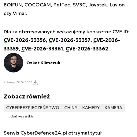
BOIFUN, COCOCAM, PetTec, SV3C, Joystek, Luvion
czy Vimar.
Dla zainteresowanych wskazujemy konkretne CVE ID:
CVE-2026-33356
,
CVE-2026-33357
,
CVE-2026-
33359
,
CVE-2026-33361
,
CVE-2026-33362
.
Oskar Klimczuk
20 maja 2026, 16:14
Zobacz również
CYBERBEZPIECZEŃSTWO
CHINY
KAMERY
KAMERA
pokaż wszystkie
Serwis CyberDefence24.pl otrzymał tytuł