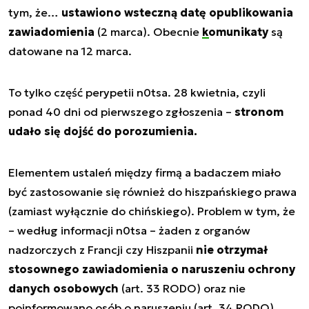
tym, że…
ustawiono wsteczną datę opublikowania
zawiadomienia
(2 marca). Obecnie
komunikaty
są
datowane na 12 marca.
To tylko część perypetii n0tsa. 28 kwietnia, czyli
ponad 40 dni od pierwszego zgłoszenia –
stronom
udało się dojść do porozumienia.
Elementem ustaleń między firmą a badaczem miało
być zastosowanie się również do hiszpańskiego prawa
(zamiast wyłącznie do chińskiego). Problem w tym, że
– według informacji n0tsa – żaden z organów
nadzorczych z Francji czy Hiszpanii
nie otrzymał
stosownego zawiadomienia o naruszeniu ochrony
danych osobowych
(art. 33 RODO) oraz nie
poinformowano osób o naruszeniu (art. 34 RODO).